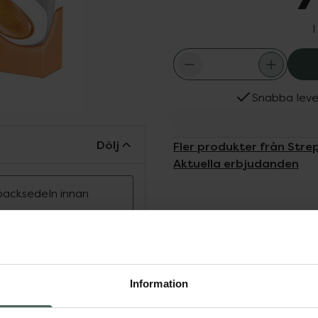
I
Snabba leve
Dölj
Fler produkter från Strep
Aktuella erbjudanden
ipacksedeln innan
ring på 5 min. Används
 timmar. Från 6 år.
Information