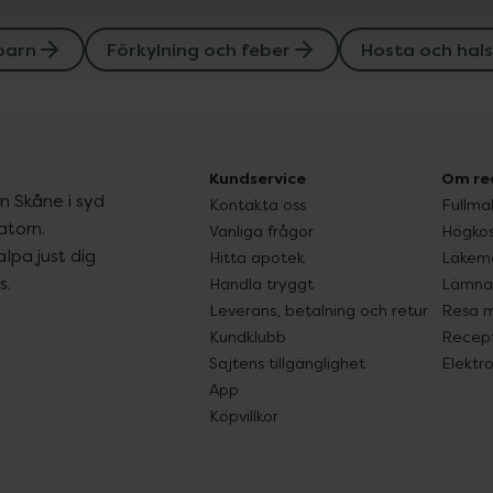
barn
Förkylning och feber
Hosta och hal
Kundservice
Om re
ån Skåne i syd
Kontakta oss
Fullma
atorn.
Vanliga frågor
Högkos
lpa just dig
Hitta apotek
Läkem
s.
Handla tryggt
Lämna 
Leverans, betalning och retur
Resa 
Kundklubb
Recept
Sajtens tillgänglighet
Elektr
App
Köpvillkor