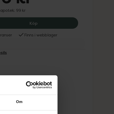
 apotek:
99 kr
Strepsils Apelsin, 76 kr.
Köp
ranser
Finns i webblager
sils
Om