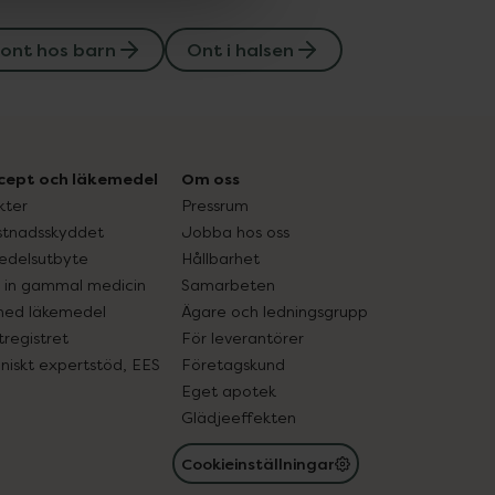
sont hos barn
Ont i halsen
cept och läkemedel
Om oss
kter
Pressrum
tnadsskyddet
Jobba hos oss
edelsutbyte
Hållbarhet
in gammal medicin
Samarbeten
med läkemedel
Ägare och ledningsgrupp
registret
För leverantörer
oniskt expertstöd, EES
Företagskund
Eget apotek
Glädjeeffekten
Cookieinställningar