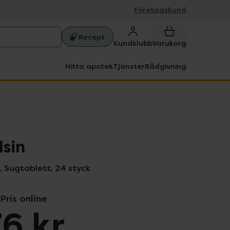
Företagskund
Recept
Kundklubb
Varukorg
Hitta apotek
Tjänster
Rådgivning
lsin
, Sugtablett, 24 styck
Pris online
6 kr