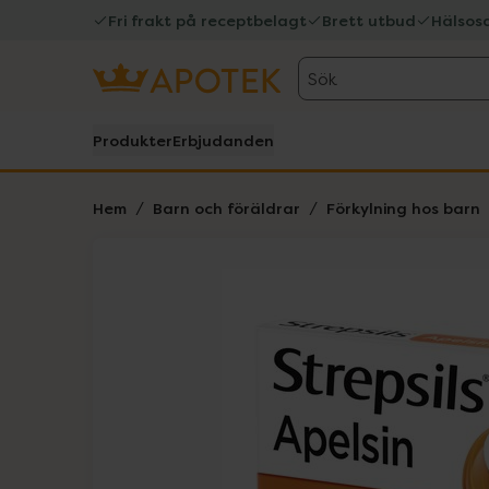
Fri frakt på receptbelagt
Brett utbud
Hälsos
Sök
Produkter
Erbjudanden
Hem
Barn och föräldrar
Förkylning hos barn
Hoppa över Lista
Lista: . Innehåller 1 objekt.