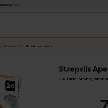
amma priser
Hosta och halsont hos barn
Strepsils Ape
2,4-Diklorobensylalkohol
7