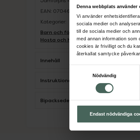
Jämförpris
4,13 kr
/
st
Denna webbplats använder 
EAN:
07046264916681
Vi använder enhetsidentifierar
Kategorier:
sociala medier och analysera 
till de sociala medier och a
Barn och föräldrar
Förkylning hos barn
med annan information som du 
Hosta och halsont hos barn
Ont i halse
cookies är frivilligt och du k
återkallat samtycke påverkar 
Innehåll
Samtyckesval
Nödvändig
Instruktioner
Bipacksedel från FASS
Endast nödvändiga co