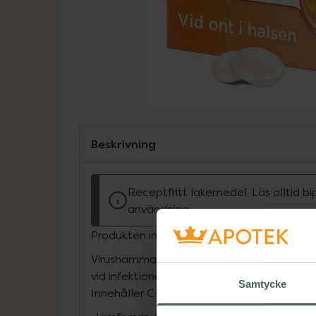
Beskrivning
Receptfritt läkemedel. Läs alltid b
användning.
Produkten innehåller tillsatt socker
Virushämmande & antibakteriell. Smärtlind
vid infektioner i munhåla & svalg. Effekt i 2
Samtycke
Innehåller C-vitamin.