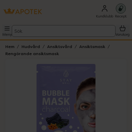
Kundklubb
Recept
Sök
Meny
Varukorg
Hem
Hudvård
Ansiktsvård
Ansiktsmask
Rengörande ansiktsmask
Hoppa över Lista
Lista: . Innehåller 1 objekt.