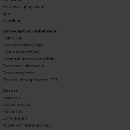
Sajtens tillgänglighet
App
Köpvillkor
Om recept och läkemedel
Fullmakter
Högkostnadsskyddet
Läkemedelsutbyte
Lämna in gammal medicin
Resa med läkemedel
Receptregistret
Elektroniskt expertstöd, EES
Om oss
Pressrum
Jobba hos oss
Hållbarhet
Samarbeten
Ägare och ledningsgrupp