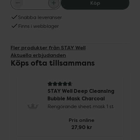
STAY W
Köp
Snabba leveranser
Finns i webblager
Fler produkter från STAY Well
Aktuella erbjudanden
Köps ofta tillsammans
4.7 av 5 i omdöme
STAY Well Deep Cleansing
Bubble Mask Charcoal
Rengörande sheet mask 1 st
Pris online
27,90 kr