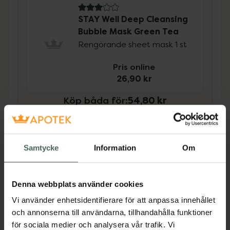
3 av 5 i omdöme
STAY Well Deep Cleansing
Bubble Mask Green Tea
Rengörande sheet mask 1 st
Pris online
26,90 kr
Köp båda för
:
54,80 kr
Köp båda
Samtycke
Information
Om
Beskrivning
Dölj
Denna webbplats använder cookies
• Djuprengörande ansiktsmask med kol
Vi använder enhetsidentifierare för att anpassa innehållet
• Hjälper till att rengöra porer
och annonserna till användarna, tillhandahålla funktioner
för sociala medier och analysera vår trafik. Vi
• Uppfriskande bubble mask‑effekt