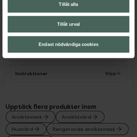
Ansiktsmask
Ansiktsvård
Hudvård
Tillåt alla
Rengörande ansiktsmask
Sheet mask
Tillåt urval
Omdömen
Visa
Endast nödvändiga cookies
Innehåll
Visa
Instruktioner
Visa
Upptäck flera produkter inom
Ansiktsmask
Ansiktsvård
Hudvård
Rengörande ansiktsmask