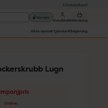
Företagskund
Recept
Kundklubb
Varukorg
Hitta apotek
Tjänster
Rådgivning
ockerskrubb Lugn
mpanjpris
Online
: