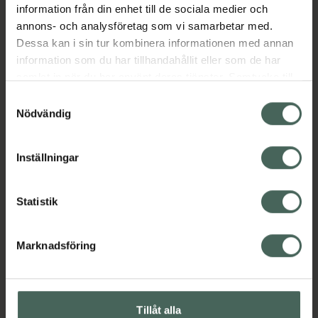
information från din enhet till de sociala medier och
EAN:
06429811202887
annons- och analysföretag som vi samarbetar med.
Kategorier:
Dessa kan i sin tur kombinera informationen med annan
information som du har tillhandahållit eller som de har
Ansiktsvård
Hudvård
Ögonkräm
samlat in när du har använt deras tjänster. Samtycke till
cookies är frivilligt och du kan när som helst ändra eller
Samtyckesval
återkalla ditt samtycke via webbplatsens
Nödvändig
Innehåll
Visa
cookieinställningar. Ett återkallat samtycke påverkar inte
lagligheten av behandling som skett innan återkallelsen.
Inställningar
Instruktioner
Visa
Statistik
Upptäck flera produkter inom
Marknadsföring
Ansiktsvård
Hudvård
Ögonkräm
Tillåt alla