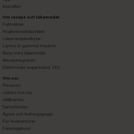
Köpvillkor
Om recept och läkemedel
Fullmakter
Högkostnadsskyddet
Läkemedelsutbyte
Lämna in gammal medicin
Resa med läkemedel
Receptregistret
Elektroniskt expertstöd, EES
Om oss
Pressrum
Jobba hos oss
Hållbarhet
Samarbeten
Ägare och ledningsgrupp
För leverantörer
Företagskund