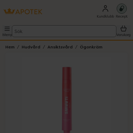
Kundklubb
Recept
Sök
Meny
Varukorg
Hem
Hudvård
Ansiktsvård
Ögonkräm
Hoppa över Lista
Lista: . Innehåller 2 objekt.