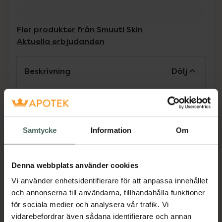
Fler produkter från Smuuti Skin
Aktuella erbjudanden
Beskrivning
Dölj
Lystergivande ögonkräm med en smidig
penna-applikator med metallkula. Kulan kyler
och minskar svullnad direkt, medan koffein
Samtycke
Information
Om
hjälper till med långsiktiga resultat. Med
jordgubbsextrakt, ett milt C-vitaminderivat
och glutation för lyster och antioxidant
Denna webbplats använder cookies
effekt. Återfuktande formula ger ett piggt
Vi använder enhetsidentifierare för att anpassa innehållet
intryck, medan den snabbt absorberande
och annonserna till användarna, tillhandahålla funktioner
texturen lämnar en naturlig finish. Passar alla
för sociala medier och analysera vår trafik. Vi
hudtyper. Utan tillsatt parfym eller
vidarebefordrar även sådana identifierare och annan
ingredienser från djur.