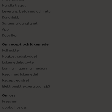
Handla tryggt
Leverans, betalning och retur
Kundklubb
Sajtens tillgänglighet
App
Köpvillkor
Om recept och läkemedel
Fullmakter
Högkostnadsskyddet
Läkemedelsutbyte
Lämna in gammal medicin
Resa med läkemedel
Receptregistret
Elektroniskt expertstöd, EES
Om oss
Pressrum
Jobba hos oss