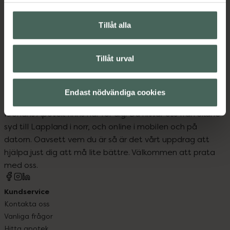
Upptäck flera produkter inom
Ansiktsserum
Ansiktsvård
Tillåt alla
Hudvård
Niacinamid-serum
Tillåt urval
Endast nödvändiga cookies
Kronans Apotek finns här för dig. Du hittar oss från Skåne i
syd till Lappland i norr, och online i mobilen och på
datorn. Oavsett vem du är så är det vårt uppdrag att
hjälpa just dig att må lite bättre. Välkommen att prata
med oss.
Kundservice
Kontakta oss
Vanliga frågor
Hitta apotek