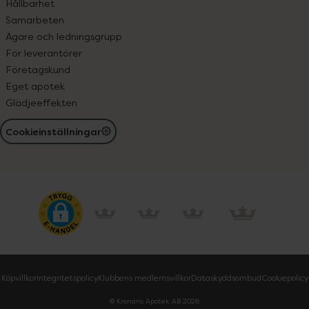
Hållbarhet
Samarbeten
Ägare och ledningsgrupp
För leverantörer
Företagskund
Eget apotek
Glädjeeffekten
Cookieinställningar
Köpvillkor
Integritetspolicy
Klubbens medlemsvillkor
Dataskyddsombud
Cookiepolicy
© Kronans Apotek AB
2026