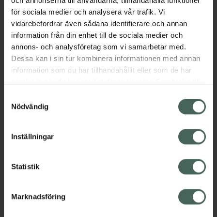
och annonserna till användarna, tillhandahålla funktioner
Jämförpris
6,37 kr
/
ml
för sociala medier och analysera vår trafik. Vi
vidarebefordrar även sådana identifierare och annan
EAN:
06429811202788
information från din enhet till de sociala medier och
Kategorier:
annons- och analysföretag som vi samarbetar med.
Ansiktsserum
Ansiktsvård
Hudvård
Dessa kan i sin tur kombinera informationen med annan
Niacinamid-serum
information som du har tillhandahållit eller som de har
samlat in när du har använt deras tjänster. Samtycke till
cookies är frivilligt och du kan när som helst ändra eller
Samtyckesval
Omdömen
Visa
återkalla ditt samtycke via webbplatsens
Nödvändig
cookieinställningar. Ett återkallat samtycke påverkar inte
lagligheten av behandling som skett innan återkallelsen.
Innehåll
Visa
Inställningar
Statistik
Instruktioner
Visa
Marknadsföring