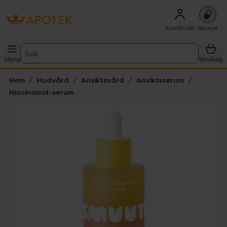
Kundklubb
Recept
Sök
Meny
Varukorg
Hem
Hudvård
Ansiktsvård
Ansiktsserum
Niacinamid-serum
Hoppa över Lista
Lista: . Innehåller 1 objekt.