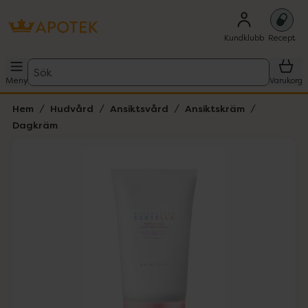
Kundklubb
Recept
Sök
Meny
Varukorg
Hem
Hudvård
Ansiktsvård
Ansiktskräm
Dagkräm
Hoppa över Lista
Lista: . Innehåller 2 objekt.