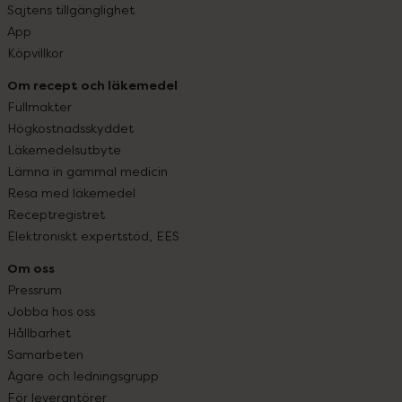
Sajtens tillgänglighet
App
Köpvillkor
Om recept och läkemedel
Fullmakter
Högkostnadsskyddet
Läkemedelsutbyte
Lämna in gammal medicin
Resa med läkemedel
Receptregistret
Elektroniskt expertstöd, EES
Om oss
Pressrum
Jobba hos oss
Hållbarhet
Samarbeten
Ägare och ledningsgrupp
För leverantörer