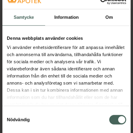
5 av 5 i omdöme
SKIN1004 Madagascar
Centella Poremizing
Samtycke
Information
Om
Fresh Ampoule
Ansiktsserum 100 ml
Pris online
Denna webbplats använder cookies
269 kr
Vi använder enhetsidentifierare för att anpassa innehållet
och annonserna till användarna, tillhandahålla funktioner
Köp båda för
:
524 kr
för sociala medier och analysera vår trafik. Vi
Köp båda
vidarebefordrar även sådana identifierare och annan
information från din enhet till de sociala medier och
annons- och analysföretag som vi samarbetar med.
Dessa kan i sin tur kombinera informationen med annan
Beskrivning
Dölj
information som du har tillhandahållit eller som de har
samlat in när du har använt deras tjänster. Samtycke till
Innehåller lugnande ingredienser som
cookies är frivilligt och du kan när som helst ändra eller
Samtyckesval
pantenol, betain och allantoin för att snabbt
återkalla ditt samtycke via webbplatsens
Nödvändig
lugna känslig och lättirriterad hud.
cookieinställningar. Ett återkallat samtycke påverkar inte
lagligheten av behandling som skett innan återkallelsen.