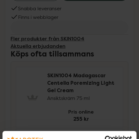
Snabba leveranser
Finns i webblager
Fler produkter från SKIN1004
Aktuella erbjudanden
Köps ofta tillsammans
SKIN1004 Madagascar
Centella Poremizing Light
Gel Cream
Ansiktskräm 75 ml
Pris online
255 kr