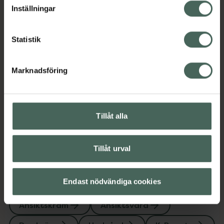
Jämförpris
3,99 kr
/
ml
Inställningar
EAN:
08809576261646
Kategorier:
Statistik
Ansiktskräm
Ansiktsvård
Dagkräm
Hudvård
K-Beauty
Marknadsföring
Innehåll
Visa
Tillåt alla
Instruktioner
Visa
Tillåt urval
Endast nödvändiga cookies
Upptäck flera produkter inom
Ansiktskräm
Ansiktsvård