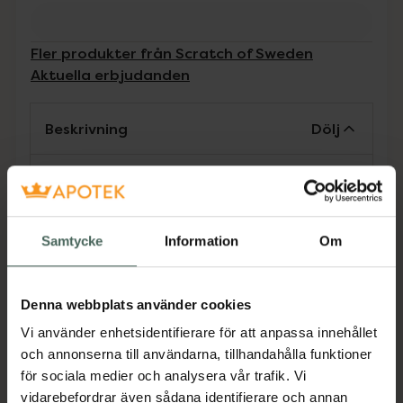
Fler produkter från Scratch of Sweden
Aktuella erbjudanden
Beskrivning
Dölj
Scratch Hand & Body Wash är en
hudvårdande cleanser för händer och kropp.
Ger ett rikt, mjukt och väldoftande skum, som
Samtycke
Information
Om
skonsamt men effektivt rengör utan att torka
ut och skada hudbarriären. Huden blir ren,
fräsch, silkeslen, återfuktad och väldoftande
Denna webbplats använder cookies
med Xylityl glucoside/Aquaxyl, 24 timmars
fuktboost från växtsocker, Aloe, och oljor från
Vi använder enhetsidentifierare för att anpassa innehållet
Babassu, Lavendel, Citrus, Bergamott och
och annonserna till användarna, tillhandahålla funktioner
Neroli.
för sociala medier och analysera vår trafik. Vi
vidarebefordrar även sådana identifierare och annan