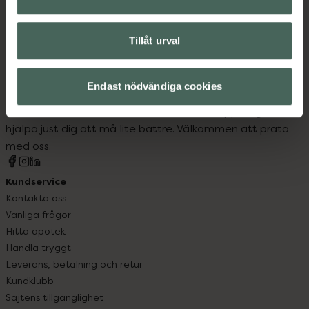
Tillåt urval
Kronans Apotek finns här för dig. Du hittar oss från Skåne i
Endast nödvändiga cookies
syd till Lappland i norr, och online i mobilen och på
datorn. Oavsett vem du är så är det vårt uppdrag att
hjälpa just dig att må lite bättre. Välkommen att prata
med oss.
Kundservice
Kontakta oss
Vanliga frågor
Hitta apotek
Handla tryggt
Leverans, betalning och retur
Kundklubb
Sajtens tillgänglighet