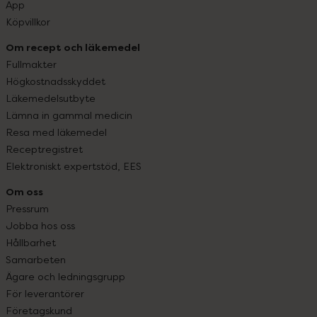
App
Köpvillkor
Om recept och läkemedel
Fullmakter
Högkostnadsskyddet
Läkemedelsutbyte
Lämna in gammal medicin
Resa med läkemedel
Receptregistret
Elektroniskt expertstöd, EES
Om oss
Pressrum
Jobba hos oss
Hållbarhet
Samarbeten
Ägare och ledningsgrupp
För leverantörer
Företagskund