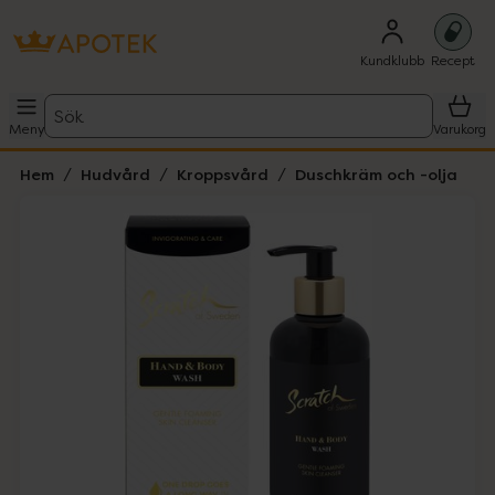
Kundklubb
Recept
Sök
Meny
Varukorg
Hem
Hudvård
Kroppsvård
Duschkräm och -olja
Hoppa över Lista
Lista: . Innehåller 1 objekt.