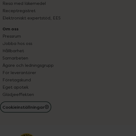
Resa med läkemedel
Receptregistret
Elektroniskt expertstöd, EES
Om oss
Pressrum
Jobba hos oss
Hållbarhet
Samarbeten
Ägare och ledningsgrupp
För leverantörer
Företagskund
Eget apotek
Glädjeeffekten
Cookieinställningar