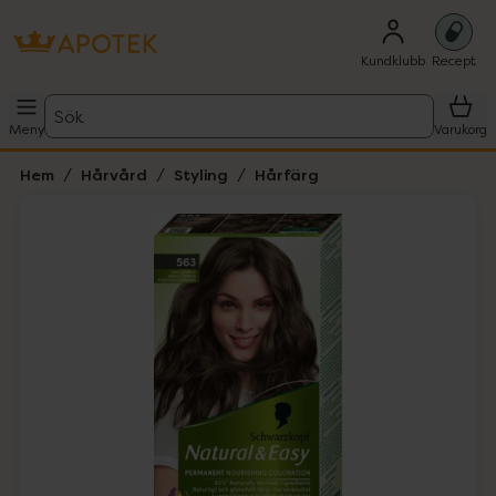
Kundklubb
Recept
Sök
Meny
Varukorg
Hem
Hårvård
Styling
Hårfärg
Hoppa över Lista
Lista: . Innehåller 2 objekt.