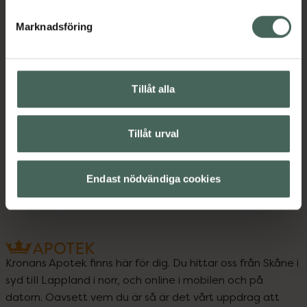
Innehåll
Visa
Marknadsföring
Instruktioner
Visa
Tillåt alla
Tillåt urval
Upptäck flera produkter inom
Hårfärg
Hårvård
Styling
Endast nödvändiga cookies
Kronans Apotek finns här för dig. Du hittar oss från Skåne i
syd till Lappland i norr, och online i mobilen och på
datorn. Oavsett vem du är så är det vårt uppdrag att