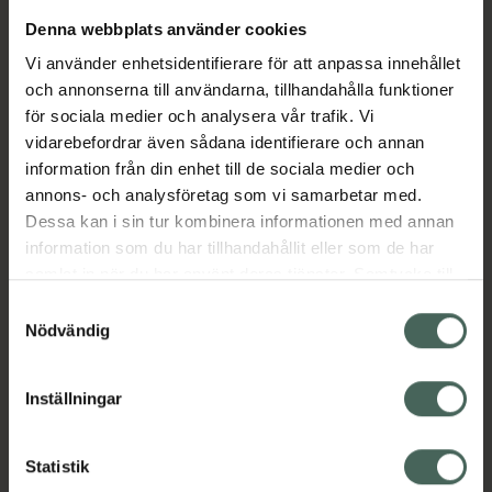
ett naturligt, uttrycksfullt resultat som täcker
Denna webbplats använder cookies
100% grått hår.Den vårdande
Vi använder enhetsidentifierare för att anpassa innehållet
efterbehandlingen berikad med olivolja från
och annonserna till användarna, tillhandahålla funktioner
Medelhavet består av 97 %* ingredienser av
för sociala medier och analysera vår trafik. Vi
naturligt ursprung (* inklusive vatten) och ger
vidarebefordrar även sådana identifierare och annan
ett välvårdat hår med strålande nyans.-
information från din enhet till de sociala medier och
Naturligt, intensivt och glänsande resultat-
annons- och analysföretag som vi samarbetar med.
Upptill 100% gråhårstäckning-Ingredienser av
Dessa kan i sin tur kombinera informationen med annan
naturligt ursprung
information som du har tillhandahållit eller som de har
Jämförpris
109,90 kr
/
st
samlat in när du har använt deras tjänster. Samtycke till
cookies är frivilligt och du kan när som helst ändra eller
EAN:
07332531095754
Samtyckesval
återkalla ditt samtycke via webbplatsens
Nödvändig
Kategorier:
cookieinställningar. Ett återkallat samtycke påverkar inte
Hårfärg
Hårvård
Styling
lagligheten av behandling som skett innan återkallelsen.
Inställningar
Omdömen
Visa
Statistik