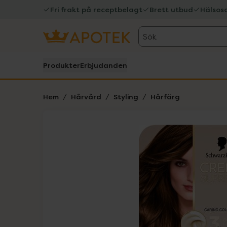
Fri frakt på receptbelagt
Brett utbud
Hälsos
Sök
Produkter
Erbjudanden
Hem
Hårvård
Styling
Hårfärg
Hoppa över Lista
Lista: . Innehåller 1 objekt.