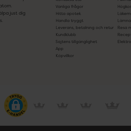
atorn.
Vanliga frågor
Högkos
lpa just dig
Hitta apotek
Läkem
s.
Handla tryggt
Lämna 
Leverans, betalning och retur
Resa 
Kundklubb
Recept
Sajtens tillgänglighet
Elektr
App
Köpvillkor