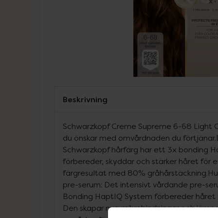
Beskrivning
Schwarzkopf Creme Supreme 6-68 Light 
du önskar med omvårdnaden du förtjänar
Schwarzkopf hårfärg har ett 3x bonding 
förbereder, skyddar och stärker håret för 
färgresultat med 80% gråhårstäckning.Hu
pre-serum: Det intensivt vårdande pre-s
Bonding HaptIQ System förbereder håret f
Den skapar nya mikrobindningar och jämna