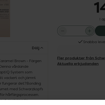
1
I a
Snabba leve
Dölj
Fler produkter från Sch
Caramel Brown - Färgen
Aktuella erbjudanden
.Denna vårdande
HaptIQ System som
ett vackert och jämnt
r fungerar det?Bonding
erumet med Schwarzkopfs
ör hårfärgsprocessen.
r ut ansträngda