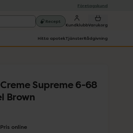
Företagskund
Recept
Kundklubb
Varukorg
Hitta apotek
Tjänster
Rådgivning
 Creme Supreme 6-68
l Brown
Pris online