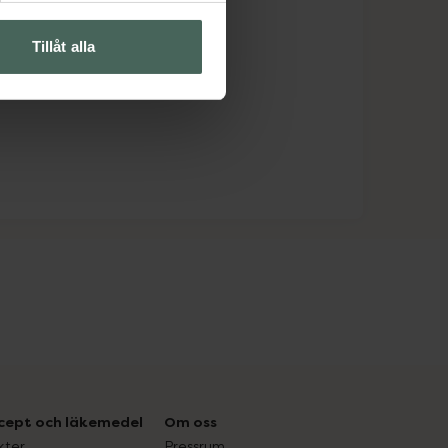
Tillåt alla
cept och läkemedel
Om oss
kter
Pressrum