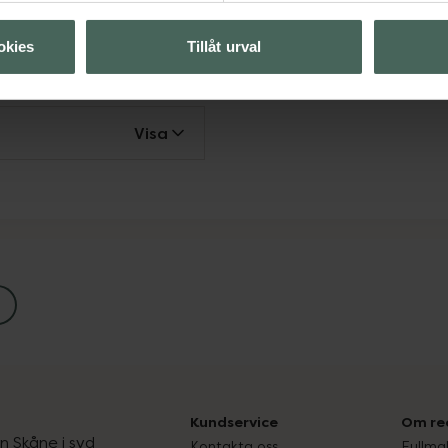
okies
Tillåt urval
Visa
Visa
Kundservice
Om re
ån Skåne i syd
Kontakta oss
Fullma