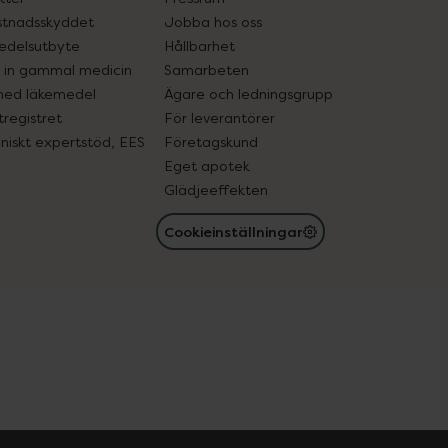
tnadsskyddet
Jobba hos oss
edelsutbyte
Hållbarhet
in gammal medicin
Samarbeten
med läkemedel
Ägare och ledningsgrupp
registret
För leverantörer
oniskt expertstöd, EES
Företagskund
Eget apotek
Glädjeeffekten
Cookieinställningar