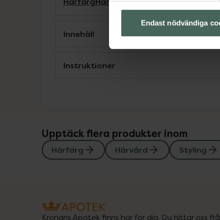
Hårfärg
Hårvård
Styling
Endast nödvändiga co
Innehåll
Instruktioner
Upptäck flera produkter inom
Hårfärg
Hårvård
Styling
Kronans Apotek finns här för dig. Du hittar oss fr