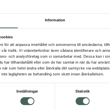
färgresultat.Bonding
 färgningen för ett
 håret med ett
ingar för intensivt
Information
uktionerna på
tillgänglig via QR-koden.
rkbrunt hår. Välj den
cookies
an två nyanser. Denna
e för att anpassa innehållet och annonserna till användarna, tillh
. Färgresultatet beror på
vår trafik. Vi vidarebefordrar även sådana identifierare och anna
Vårdande Color
nnons- och analysföretag som vi samarbetar med. Dessa kan i sin
nt färgresultat80%
har tillhandahållit eller som de har samlat in när du har använt 
us Karamellbrun*Global
an när som helst ändra eller återkalla ditt samtycke via webbplats
av animaliskt
inte lagligheten av behandling som skett innan återkallelsen.
 ansvarsfulla källor
Inställningar
Statistik