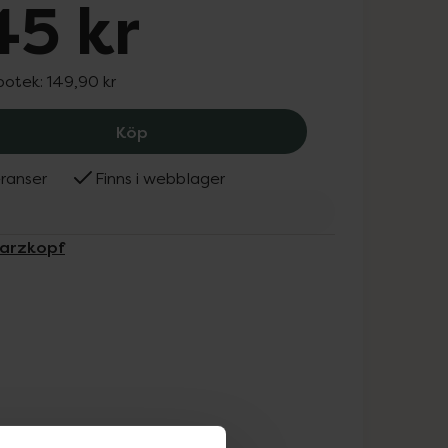
45 kr
potek:
149,90 kr
Schwarzkopf Creme Supreme 6-68 Lig
Köp
ranser
Finns i webblager
warzkopf