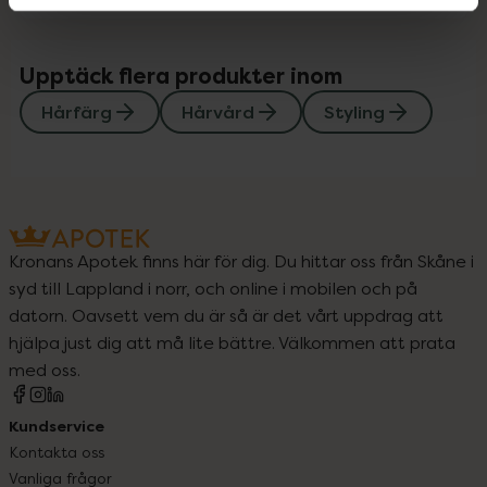
Upptäck flera produkter inom
Hårfärg
Hårvård
Styling
Kronans Apotek finns här för dig. Du hittar oss från Skåne i
syd till Lappland i norr, och online i mobilen och på
datorn. Oavsett vem du är så är det vårt uppdrag att
hjälpa just dig att må lite bättre. Välkommen att prata
med oss.
Kundservice
Kontakta oss
Vanliga frågor