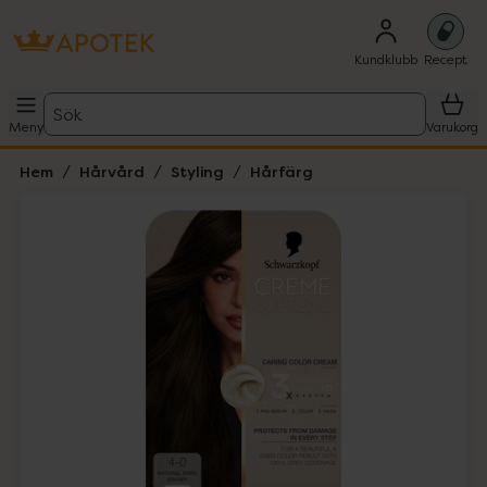
Kundklubb
Recept
Sök
Meny
Varukorg
Hem
Hårvård
Styling
Hårfärg
Hoppa över Lista
Lista: . Innehåller 1 objekt.