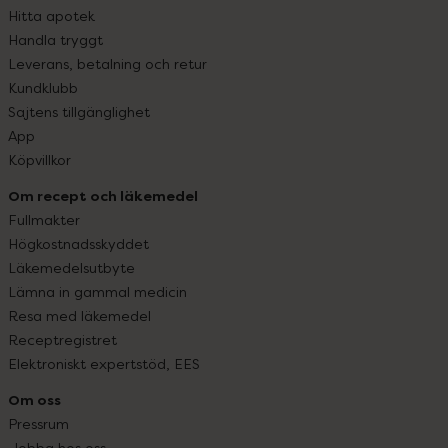
Hitta apotek
Handla tryggt
Leverans, betalning och retur
Kundklubb
Sajtens tillgänglighet
App
Köpvillkor
Om recept och läkemedel
Fullmakter
Högkostnadsskyddet
Läkemedelsutbyte
Lämna in gammal medicin
Resa med läkemedel
Receptregistret
Elektroniskt expertstöd, EES
Om oss
Pressrum
Jobba hos oss