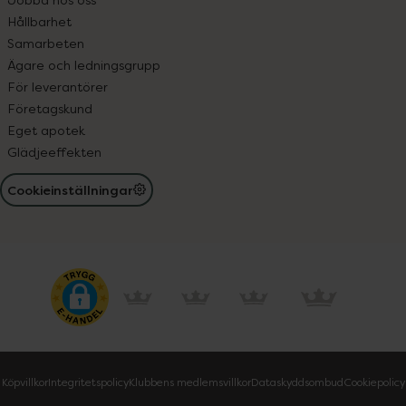
Hållbarhet
Samarbeten
Ägare och ledningsgrupp
För leverantörer
Företagskund
Eget apotek
Glädjeeffekten
Cookieinställningar
Köpvillkor
Integritetspolicy
Klubbens medlemsvillkor
Dataskyddsombud
Cookiepolicy