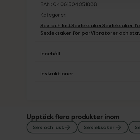
EAN:
04061504051888
Kategorier:
Sex och lust
Sexleksaker
Sexleksaker fö
Sexleksaker för par
Vibratorer och sta
Innehåll
Instruktioner
Upptäck flera produkter inom
Sex och lust
Sexleksaker
Se