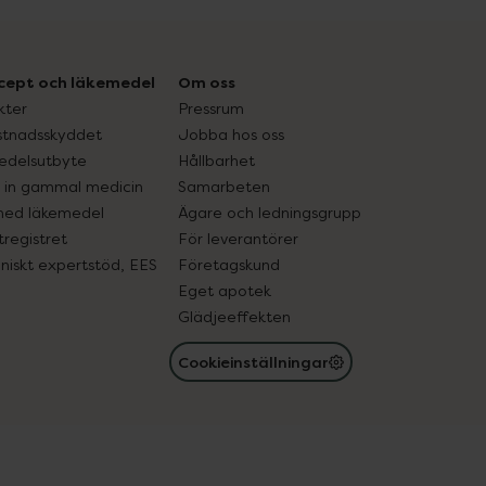
cept och läkemedel
Om oss
kter
Pressrum
tnadsskyddet
Jobba hos oss
edelsutbyte
Hållbarhet
in gammal medicin
Samarbeten
med läkemedel
Ägare och ledningsgrupp
registret
För leverantörer
oniskt expertstöd, EES
Företagskund
Eget apotek
Glädjeeffekten
Cookieinställningar