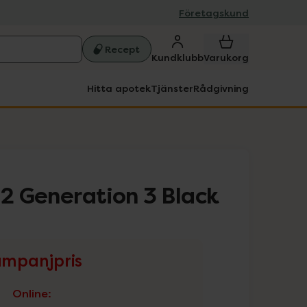
Företagskund
Recept
Kundklubb
Varukorg
Hitta apotek
Tjänster
Rådgivning
 2 Generation 3 Black
mpanjpris
Online
: