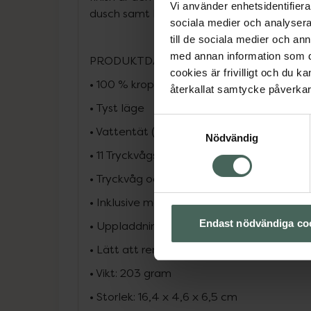
Vi använder enhetsidentifierar
dusch samt lätt att rengöra med varmt vat
sociala medier och analysera 
till de sociala medier och a
med annan information som du 
PRODUKTDATA:
cookies är frivilligt och du k
• 100 % kroppssäker silikon och ABS-plast
återkallat samtycke påverkar 
• Tyst läge
Samtyckesval
• Vattentät (IPX7)
Nödvändig
• 11 Tryckvågsintensiteter
• Tryckvåg och klitorisstimulering utan berö
• Inklusive magnetisk USB-laddningskabel
Endast nödvändiga co
• Uppladdningsbart Li-Ion batteri
• Lätt att rengöra
• Vikt: 203 gram
• Storlek: 16,4 x 4,6 x 6,5 cm