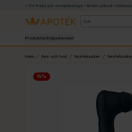
Fri frakt på receptbelagt
Brett utbud
Hälsos
Sök
Produkter
Erbjudanden
Hem
Sex och lust
Sexleksaker
Sexleksaker
15%
Hoppa över Lista
Lista: . Innehåller 3 objekt.