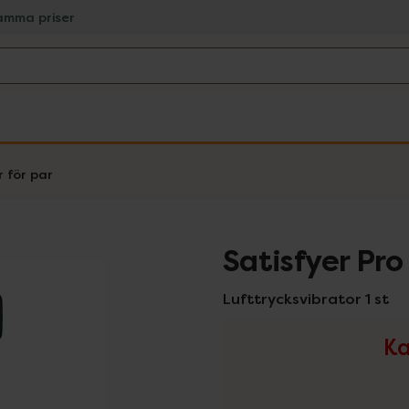
amma priser
 för par
Satisfyer Pro
Lufttrycksvibrator 1 st
Ka