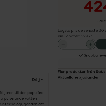
424
Gälle
Lägsta pris de senaste 30
Pris i apotek:
529 kr
Snabba leve
Fler produkter från Satis
Aktuella erbjudanden
Dölj
följaren till den populära
ra pulserande vatten.
Air-teknologi, gör den att