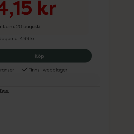
,15 kr
r t.o.m. 20 augusti
 dagarna:
499 kr
Satisfyer Pro 2 Generation 3 Black, 42
Köp
ranser
Finns i webblager
fyer