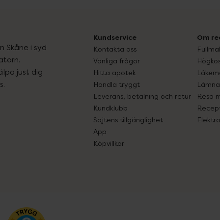
Kundservice
Om re
ån Skåne i syd
Kontakta oss
Fullma
atorn.
Vanliga frågor
Högkos
lpa just dig
Hitta apotek
Läkem
s.
Handla tryggt
Lämna 
Leverans, betalning och retur
Resa 
Kundklubb
Recept
Sajtens tillgänglighet
Elektr
App
Köpvillkor