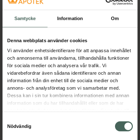
USB-laddare ingår.Använd Hot Lover
tillsammans med ett vattenbaserat
Samtycke
Information
Om
glidmedel för en ännu skönare upplevelse. För
att bevara silikonets lena yta undvik att
använda silikonbaserade glidmedel.
Denna webbplats använder cookies
Rengöring: Efter användning skölj av med
Vi använder enhetsidentifierare för att anpassa innehållet
ljummet vatten och rengör därefter med mild
och annonserna till användarna, tillhandahålla funktioner
tvål och vatten, skaka av överflödigt vatten
för sociala medier och analysera vår trafik. Vi
och låt lufttorka. Klart! Lättare än så blir det
vidarebefordrar även sådana identifierare och annan
inte. Förvaring: Ta hand om dina sexleksaker
information från din enhet till de sociala medier och
så håller de längre. Förvara i en dammfri, torr
annons- och analysföretag som vi samarbetar med.
och sval plats gärna i en tygpåse, undvik
Dessa kan i sin tur kombinera informationen med annan
plastpåse.
information som du har tillhandahållit eller som de har
samlat in när du har använt deras tjänster. Samtycke till
PRODUKTDATA:
cookies är frivilligt och du kan när som helst ändra eller
Samtyckesval
återkalla ditt samtycke via webbplatsens
Nödvändig
- Produkten har ett (1) års garantitid
cookieinställningar. Ett återkallat samtycke påverkar inte
- Material: 100% kroppssäker silikon och ABS-