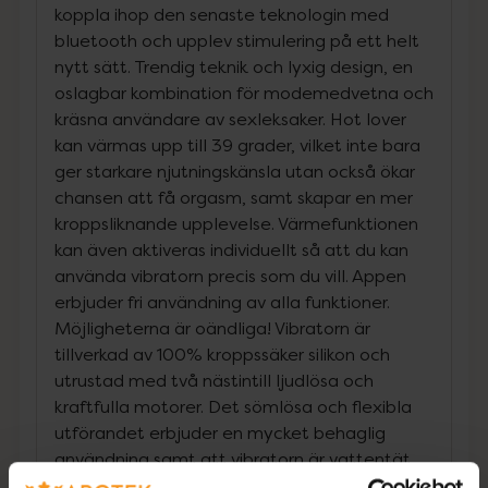
koppla ihop den senaste teknologin med
bluetooth och upplev stimulering på ett helt
nytt sätt. Trendig teknik och lyxig design, en
oslagbar kombination för modemedvetna och
kräsna användare av sexleksaker. Hot lover
kan värmas upp till 39 grader, vilket inte bara
ger starkare njutningskänsla utan också ökar
chansen att få orgasm, samt skapar en mer
kroppsliknande upplevelse. Värmefunktionen
kan även aktiveras individuellt så att du kan
använda vibratorn precis som du vill. Appen
erbjuder fri användning av alla funktioner.
Möjligheterna är oändliga! Vibratorn är
tillverkad av 100% kroppssäker silikon och
utrustad med två nästintill ljudlösa och
kraftfulla motorer. Det sömlösa och flexibla
utförandet erbjuder en mycket behaglig
användning samt att vibratorn är vattentät
och uppladdningsbar. En styck magnetisk