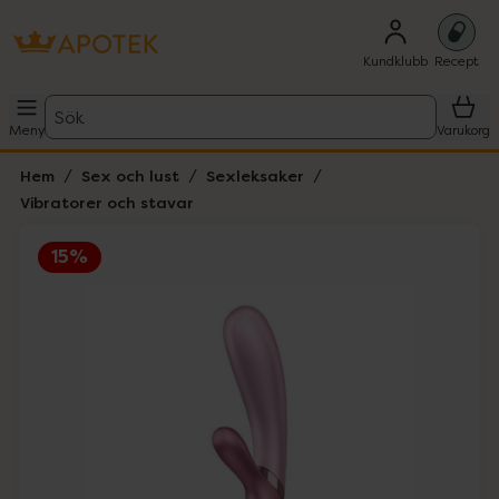
Kundklubb
Recept
Sök
Meny
Varukorg
Hem
Sex och lust
Sexleksaker
Vibratorer och stavar
15%
Hoppa över Lista
Lista: . Innehåller 4 objekt.