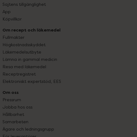
Sajtens tillgänglighet
App
Köpvillkor
Om recept och läkemedel
Fullmakter
Högkostnadsskyddet
Läkemedelsutbyte
Lämna in gammal medicin
Resa med läkemedel
Receptregistret
Elektroniskt expertstöd, EES
Om oss
Pressrum
Jobba hos oss
Hållbarhet
Samarbeten
Ägare och ledningsgrupp
För leverantörer