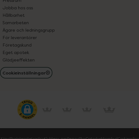
Pressrum
Jobba hos oss
Hållbarhet
Samarbeten
Ägare och ledningsgrupp
För leverantörer
Företagskund
Eget apotek
Glädjeeffekten
Cookieinställningar
Köpvillkor
Integritetspolicy
Klubbens medlemsvillkor
Dataskyddsombud
Cookiepolicy