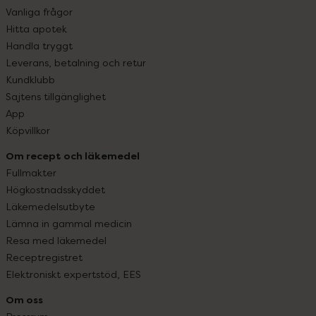
Vanliga frågor
Hitta apotek
Handla tryggt
Leverans, betalning och retur
Kundklubb
Sajtens tillgänglighet
App
Köpvillkor
Om recept och läkemedel
Fullmakter
Högkostnadsskyddet
Läkemedelsutbyte
Lämna in gammal medicin
Resa med läkemedel
Receptregistret
Elektroniskt expertstöd, EES
Om oss