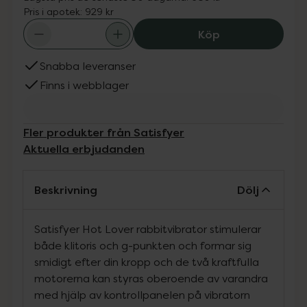
Pris i apotek:
929 kr
Satisfyer Hot L
Köp
Snabba leveranser
Finns i webblager
Fler produkter från Satisfyer
Aktuella erbjudanden
Beskrivning
Dölj
Satisfyer Hot Lover rabbitvibrator stimulerar
både klitoris och g-punkten och formar sig
smidigt efter din kropp och de två kraftfulla
motorerna kan styras oberoende av varandra
med hjälp av kontrollpanelen på vibratorn