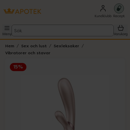
Kundklubb
Recept
Sök
Meny
Varukorg
Hem
Sex och lust
Sexleksaker
Vibratorer och stavar
15%
Hoppa över Lista
Lista: . Innehåller 4 objekt.