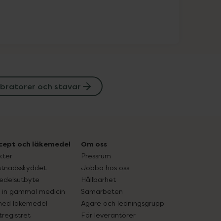
ibratorer och stavar
cept och läkemedel
Om oss
kter
Pressrum
tnadsskyddet
Jobba hos oss
edelsutbyte
Hållbarhet
in gammal medicin
Samarbeten
med läkemedel
Ägare och ledningsgrupp
registret
För leverantörer