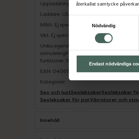
Uppladdningsbart litiumjonbatteri
återkallat samtycke påverkar 
Laddare: USB-C laddare (OBS! Ingår ej)
Samtyckesval
Mått: Ej specificerade
Nödvändig
Vikt: Ej specificerad
Unika egenskaper: Ny bredare öppning fö
stimuleringPatenterad teknik: Air-Pulse-st
funktioner: 10 tryckvågsnivåer, 30 vibrati
Endast nödvändiga co
EAN:
04061504078601
Kategorier:
Sex och lust
Sexleksaker
Sexleksaker fö
Sexleksaker för par
Vibratorer och sta
Innehåll