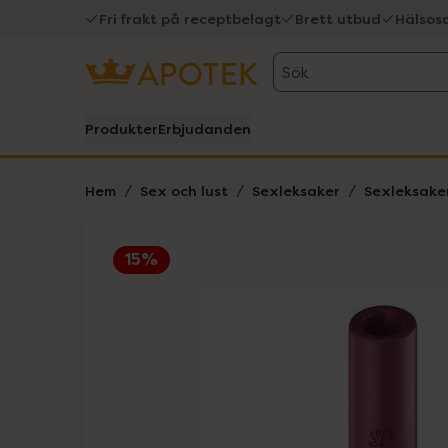
Fri frakt på receptbelagt
Brett utbud
Hälsos
Sök
Produkter
Erbjudanden
Hem
Sex och lust
Sexleksaker
Sexleksaker
15%
Hoppa över Lista
Lista: . Innehåller 4 objekt.