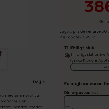
386
Gälle
Lägsta pris de senaste 30
Pris i apotek:
599 kr
Tillfälligt slut
Tillfälligt slut online
fysiska Kronans Apote
Se 
Dölj
Få mejl när varan fin
Din e-postadress
nivå med sin innovativa
ibrationer. Den
perfekt i handen, medan