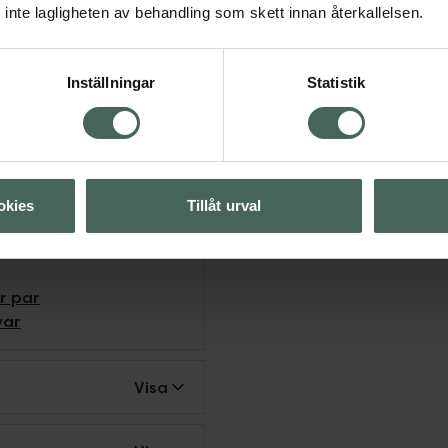
inte lagligheten av behandling som skett innan återkallelsen.
Inställningar
Statistik
r mer omslutande
imuleringTekniska
onsprogram, tyst motor
okies
Tillåt urval
r par
var
Visa