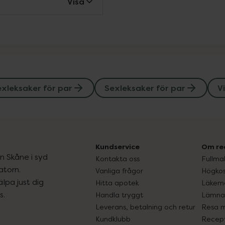
Visa
xleksaker för par
Sexleksaker för par
V
Kundservice
Om re
ån Skåne i syd
Kontakta oss
Fullma
atorn.
Vanliga frågor
Högkos
lpa just dig
Hitta apotek
Läkem
s.
Handla tryggt
Lämna 
Leverans, betalning och retur
Resa 
Kundklubb
Recept