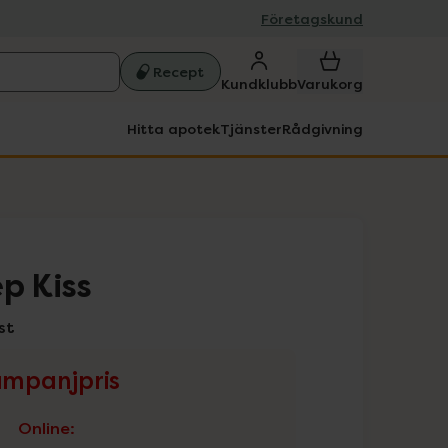
Företagskund
Recept
Kundklubb
Varukorg
Hitta apotek
Tjänster
Rådgivning
p Kiss
st
mpanjpris
Online
: