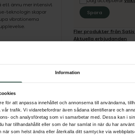
vill
Jag accepterar
 ett ännu mer intensivt
se-teknologin skapar
Spara
upa vibrationerna
upplevelse.
Fler produkter från Satis
Aktuella erbjudanden
tensitetsnivåer så att
mör. Oavsett om du
 anpassar sig Satisfyer
entäta design ger extra
Information
uella stunder i duschen
bar och miljövänlig.
cookies
e för att anpassa innehållet och annonserna till användarna, tillh
vår trafik. Vi vidarebefordrar även sådana identifierare och anna
ed tryckvågsteknik och
nnons- och analysföretag som vi samarbetar med. Dessa kan i sin
har tillhandahållit eller som de har samlat in när du har använt 
Vattentät: JaBatterityp:
an när som helst ändra eller återkalla ditt samtycke via webbplats