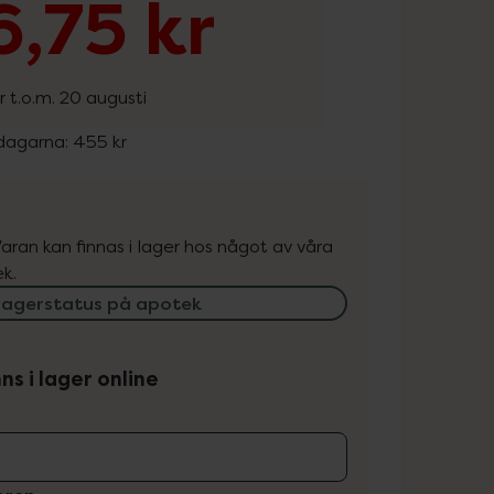
,75 kr
r t.o.m. 20 augusti
 dagarna:
455 kr
. Varan kan finnas i lager hos något av våra
k.
lagerstatus på apotek
ns i lager online