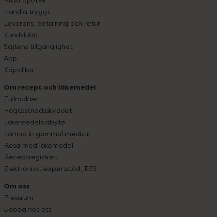
Handla tryggt
Leverans, betalning och retur
Kundklubb
Sajtens tillgänglighet
App
Köpvillkor
Om recept och läkemedel
Fullmakter
Högkostnadsskyddet
Läkemedelsutbyte
Lämna in gammal medicin
Resa med läkemedel
Receptregistret
Elektroniskt expertstöd, EES
Om oss
Pressrum
Jobba hos oss