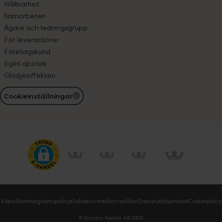
Hållbarhet
Samarbeten
Ägare och ledningsgrupp
För leverantörer
Företagskund
Eget apotek
Glädjeeffekten
Cookieinställningar
Köpvillkor
Integritetspolicy
Klubbens medlemsvillkor
Dataskyddsombud
Cookiepolicy
© Kronans Apotek AB
2026