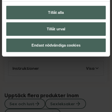
EAN:
04061504078533
Tillåt alla
Kategorier:
Sex och lust
Sexleksaker
Sexleksaker för par
Sexleksaker för par
Tillåt urval
Vibratorer och stavar
Endast nödvändiga cookies
Innehåll
Visa
Instruktioner
Visa
Upptäck flera produkter inom
Sex och lust
Sexleksaker