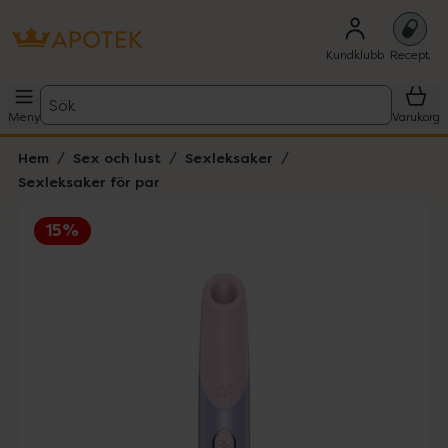
Kundklubb
Recept
Sök
Meny
Varukorg
Hem
Sex och lust
Sexleksaker
Sexleksaker för par
15%
Hoppa över Lista
Lista: . Innehåller 3 objekt.