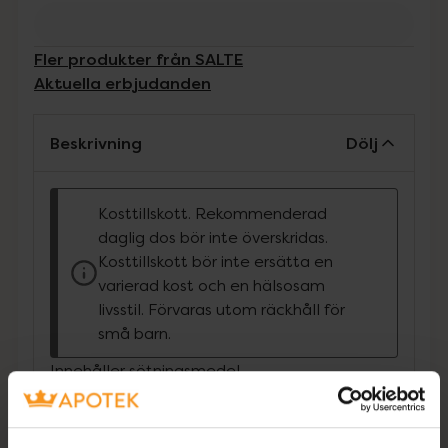
Fler produkter från SALTE
Aktuella erbjudanden
Beskrivning
Dölj
Kosttillskott. Rekommenderad
daglig dos bör inte överskridas.
Kosttillskott bör inte ersätta en
varierad kost och en hälsosam
livsstil. Förvaras utom räckhåll för
små barn.
Innehåller sötningsmedel
SALTE elektrolyter är en produkt som