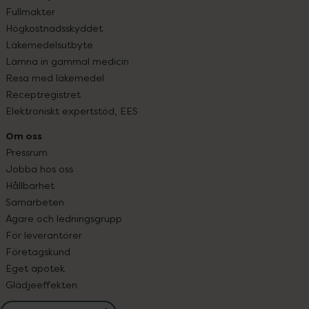
Fullmakter
Högkostnadsskyddet
Läkemedelsutbyte
Lämna in gammal medicin
Resa med läkemedel
Receptregistret
Elektroniskt expertstöd, EES
Om oss
Pressrum
Jobba hos oss
Hållbarhet
Samarbeten
Ägare och ledningsgrupp
För leverantörer
Företagskund
Eget apotek
Glädjeeffekten