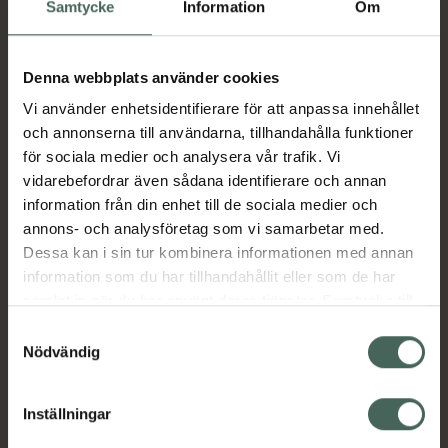
Samtycke
Information
Om
kombinerar elektrolyter i generösa mängder:
800 mg natrium, 400 mg kalium och 60 mg
magnesium, helt utan tillsatt socker. Denna
Denna webbplats använder cookies
produkt passar för en aktiv livsstil. Den kan
med fördel intas före eller efter träning, under
Vi använder enhetsidentifierare för att anpassa innehållet
varma sommardagar eller när kroppen känner
och annonserna till användarna, tillhandahålla funktioner
sig allmänt trött. Förpackad i smidiga
för sociala medier och analysera vår trafik. Vi
dospåsar. Magnesium bidrar till normal
vidarebefordrar även sådana identifierare och annan
muskelfunktion Magnesium bidrar till normal
information från din enhet till de sociala medier och
energiomsättning Magnesium bidrar till
annons- och analysföretag som vi samarbetar med.
elektrolytbalansen Magnesium bidrar till att
Dessa kan i sin tur kombinera informationen med annan
minska trötthet och utmattning
information som du har tillhandahållit eller som de har
samlat in när du har använt deras tjänster. Samtycke till
Jämförpris
9,97 kr
/
st
cookies är frivilligt och du kan när som helst ändra eller
Samtyckesval
EAN:
07350159940041
återkalla ditt samtycke via webbplatsens
Nödvändig
cookieinställningar. Ett återkallat samtycke påverkar inte
Kategorier:
lagligheten av behandling som skett innan återkallelsen.
Elektrolyter
Elektrolyter
Kost och hälsa
Inställningar
Kosttillskott
Kosttillskott