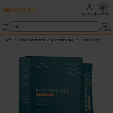
Kundklubb
Recept
Sök
Meny
Varukorg
Hem
Kost och hälsa
Kosttillskott
Elektrolyter
Hoppa över Lista
Lista: . Innehåller 1 objekt.