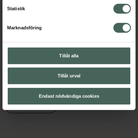
Statistik
Innehåll
Visa
Marknadsföring
Instruktioner
Visa
Tillåt alla
Upptäck flera produkter inom
Tillåt urval
Elektrolyter
Elektrolyter
Kost och hälsa
Kosttillskott
Endast nödvändiga cookies
Kosttillskott