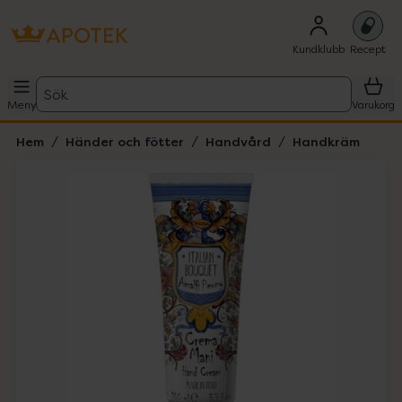
Kundklubb
Recept
Sök
Meny
Varukorg
Hem
Händer och fötter
Handvård
Handkräm
Hoppa över Lista
Lista: . Innehåller 1 objekt.