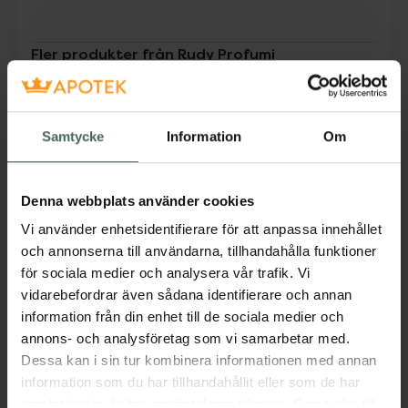
Fler produkter från Rudy Profumi
Aktuella erbjudanden
Beskrivning
Dölj
Samtycke
Information
Om
En non-greasy handkräm med en lätt formula
Denna webbplats använder cookies
och en fräsch, blommig doft av pion och
nyplockade blommor.
Vi använder enhetsidentifierare för att anpassa innehållet
och annonserna till användarna, tillhandahålla funktioner
Jämförpris
0,95 kr
/
ml
för sociala medier och analysera vår trafik. Vi
EAN:
08008860032195
vidarebefordrar även sådana identifierare och annan
information från din enhet till de sociala medier och
Kategorier:
annons- och analysföretag som vi samarbetar med.
Handkräm
Handvård
Händer och fötter
Dessa kan i sin tur kombinera informationen med annan
information som du har tillhandahållit eller som de har
samlat in när du har använt deras tjänster. Samtycke till