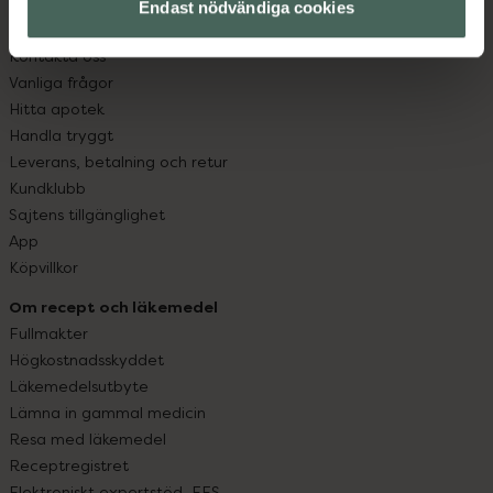
Endast nödvändiga cookies
Kundservice
Kontakta oss
Vanliga frågor
Hitta apotek
Handla tryggt
Leverans, betalning och retur
Kundklubb
Sajtens tillgänglighet
App
Köpvillkor
Om recept och läkemedel
Fullmakter
Högkostnadsskyddet
Läkemedelsutbyte
Lämna in gammal medicin
Resa med läkemedel
Receptregistret
Elektroniskt expertstöd, EES