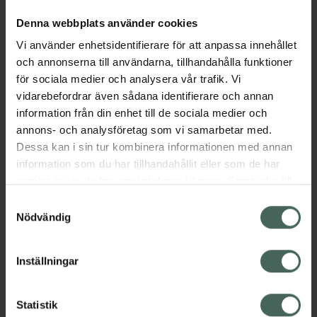
Ricinolja APL är ett receptfritt,
Denna webbplats använder cookies
apotekstillverkat läkemedel
Vi använder enhetsidentifierare för att anpassa innehållet
(extempore/lagerberedning) från Apotek
och annonserna till användarna, tillhandahålla funktioner
Produktion & Laboratorier AB (APL).
för sociala medier och analysera vår trafik. Vi
Produkten innehåller ricinolja (jungfruolja) och
vidarebefordrar även sådana identifierare och annan
tillhör gruppen stimulerande laxermedel.
information från din enhet till de sociala medier och
annons- och analysföretag som vi samarbetar med.
Ricinolja används vid kortvarig behandling av
Dessa kan i sin tur kombinera informationen med annan
tillfällig förstoppning. Den verksamma
information som du har tillhandahållit eller som de har
effekten uppstår genom att ricinolja
samlat in när du har använt deras tjänster. Samtycke till
stimulerar tarmrörelserna när den bryts ned i
cookies är frivilligt och du kan när som helst ändra eller
tarmen, vilket leder till ökad peristaltik och
Samtyckesval
återkalla ditt samtycke via webbplatsens
tarmtömning. [fass.se]
Nödvändig
cookieinställningar. Ett återkallat samtycke påverkar inte
lagligheten av behandling som skett innan återkallelsen.
Inställningar
Observera: Ricinolja är avsedd för tillfälligt
bruk och bör inte användas regelbundet eller
under längre tid.
Statistik