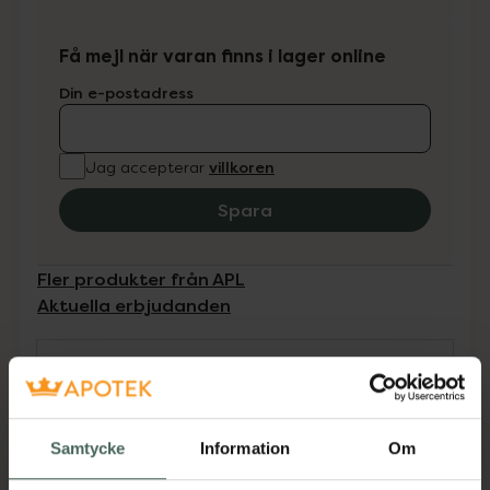
Få mejl när varan finns i lager online
Din e-postadress
villkoren
Jag accepterar
Spara
Fler produkter från APL
Aktuella erbjudanden
Beskrivning
Dölj
Receptfritt läkemedel. Läs alltid
Samtycke
Information
Om
bipacksedeln innan användning.