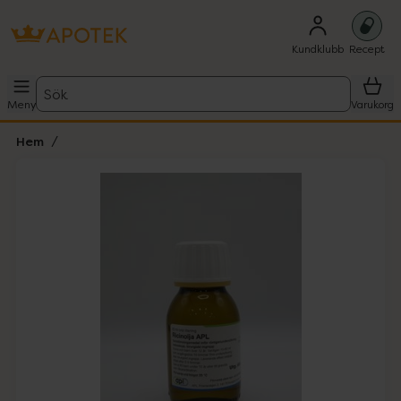
Kundklubb
Recept
Sök
Meny
Varukorg
Hem
Hoppa över Lista
Lista: . Innehåller 1 objekt.