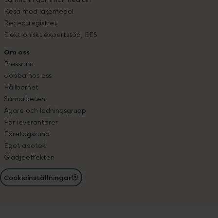
Resa med läkemedel
Receptregistret
Elektroniskt expertstöd, EES
Om oss
Pressrum
Jobba hos oss
Hållbarhet
Samarbeten
Ägare och ledningsgrupp
För leverantörer
Företagskund
Eget apotek
Glädjeeffekten
Cookieinställningar