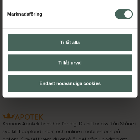
Jämförpris
3150 kr
/
l
EAN:
07322833368267
Marknadsföring
Kategorier:
Tillåt alla
Innehåll
Visa
Tillåt urval
Instruktioner
Visa
Endast nödvändiga cookies
Kronans Apotek finns här för dig. Du hittar oss från Skåne i
syd till Lappland i norr, och online i mobilen och på
datorn. Oavsett vem du är så är det vårt uppdrag att