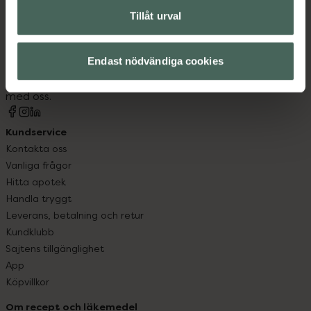
Tillåt urval
Kronans Apotek finns här för dig. Du hittar oss från Skåne i
syd till Lappland i norr, och online i mobilen och på
datorn. Oavsett vem du är så är det vårt uppdrag att
Endast nödvändiga cookies
hjälpa just dig att må lite bättre. Välkommen att prata
med oss.
Kundservice
Kontakta oss
Vanliga frågor
Hitta apotek
Handla tryggt
Leverans, betalning och retur
Kundklubb
Sajtens tillgänglighet
App
Köpvillkor
Om recept och läkemedel