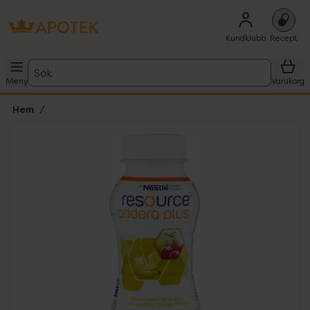
Kundklubb
Recept
Sök
Meny
Varukorg
Hem
Hoppa över Lista
Lista: . Innehåller 1 objekt.