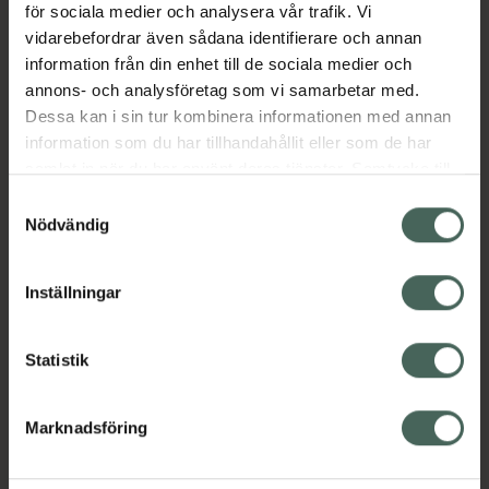
(risk för) malnutrition. Livsmedel för speciella
för sociala medier och analysera vår trafik. Vi
medicinska ändamål. Ska användas under
vidarebefordrar även sådana identifierare och annan
medicinsk övervakning.
information från din enhet till de sociala medier och
Jämförpris
0,75 kr
/
ml
annons- och analysföretag som vi samarbetar med.
Dessa kan i sin tur kombinera informationen med annan
EAN:
07613287141774
information som du har tillhandahållit eller som de har
Kategorier:
samlat in när du har använt deras tjänster. Samtycke till
cookies är frivilligt och du kan när som helst ändra eller
Kost och hälsa
Näringsdryck och nutrition
Samtyckesval
återkalla ditt samtycke via webbplatsens
Nödvändig
cookieinställningar. Ett återkallat samtycke påverkar inte
lagligheten av behandling som skett innan återkallelsen.
Innehåll
Visa
Inställningar
Instruktioner
Visa
Statistik
Marknadsföring
Upptäck flera produkter inom