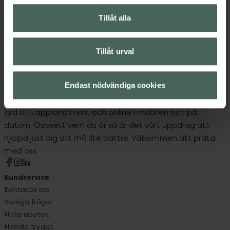
Kost och hälsa
Tillåt alla
Näringsdryck och nutrition
Tillåt urval
Endast nödvändiga cookies
Kronans Apotek finns här för dig. Du hittar oss från Skåne i
syd till Lappland i norr, och online i mobilen och på
datorn. Oavsett vem du är så är det vårt uppdrag att
hjälpa just dig att må lite bättre. Välkommen att prata
med oss.
Kundservice
Kontakta oss
Vanliga frågor
Hitta apotek
Handla tryggt