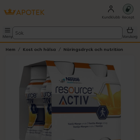
Kundklubb
Recept
Sök
Meny
Varukorg
Hem
Kost och hälsa
Näringsdryck och nutrition
Hoppa över Lista
Lista: . Innehåller 2 objekt.