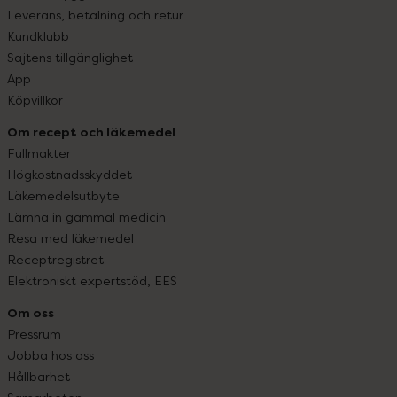
Leverans, betalning och retur
Kundklubb
Sajtens tillgänglighet
App
Köpvillkor
Om recept och läkemedel
Fullmakter
Högkostnadsskyddet
Läkemedelsutbyte
Lämna in gammal medicin
Resa med läkemedel
Receptregistret
Elektroniskt expertstöd, EES
Om oss
Pressrum
Jobba hos oss
Hållbarhet