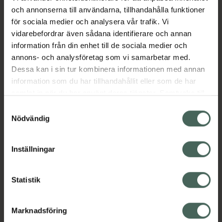
mot framtida miljöpåverkan. Resultatet är
och annonserna till användarna, tillhandahålla funktioner
minskad rodnad och en jämnare, mjukare hud
för sociala medier och analysera vår trafik. Vi
som känns mindre irriterad.
vidarebefordrar även sådana identifierare och annan
Jämförpris
24,97 kr
/
ml
information från din enhet till de sociala medier och
EAN:
05056264704043
annons- och analysföretag som vi samarbetar med.
Dessa kan i sin tur kombinera informationen med annan
Kategorier:
information som du har tillhandahållit eller som de har
Ansiktsserum
Ansiktsvård
Hudvård
samlat in när du har använt deras tjänster. Samtycke till
cookies är frivilligt och du kan när som helst ändra eller
Samtyckesval
återkalla ditt samtycke via webbplatsens
Nödvändig
Omdömen
Visa
cookieinställningar. Ett återkallat samtycke påverkar inte
lagligheten av behandling som skett innan återkallelsen.
Inställningar
Innehåll
Visa
Statistik
Instruktioner
Visa
Marknadsföring