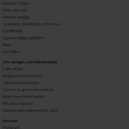
Vanliga frågor
Hitta apotek
Handla tryggt
Leverans, betalning och retur
Kundklubb
Sajtens tillgänglighet
App
Köpvillkor
Om recept och läkemedel
Fullmakter
Högkostnadsskyddet
Läkemedelsutbyte
Lämna in gammal medicin
Resa med läkemedel
Receptregistret
Elektroniskt expertstöd, EES
Om oss
Pressrum