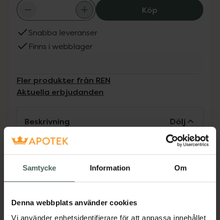
REN Evercalm Re
Köp
Snabba leveranser
Finns i webblager
Fler produkter från REN
Aktuella erbjudanden
Beskrivning
Dölj
REN Evercalm Redness Relief Serum är ett
snabbverkande, lugnande serum med
Samtycke
Information
Om
naturligt extrakt från vit svamp som
minimerar rodnad, känslighet och irritation i
huden efter endast 30 minuter. Serumet
Denna webbplats använder cookies
stärker även hudens barriär och skyddar därför
Vi använder enhetsidentifierare för att anpassa innehållet