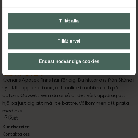
Upptäck flera produkter inom
Tillåt alla
Ansiktsserum
Ansiktsvård
Hudvård
Tillåt urval
Endast nödvändiga cookies
Kronans Apotek finns här för dig. Du hittar oss från Skåne i
syd till Lappland i norr, och online i mobilen och på
datorn. Oavsett vem du är så är det vårt uppdrag att
hjälpa just dig att må lite bättre. Välkommen att prata
med oss.
Kundservice
Kontakta oss