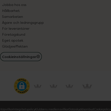
Jobba hos oss
Hållbarhet
Samarbeten
Ägare och ledningsgrupp
För leverantörer
Företagskund
Eget apotek
Glädjeeffekten
Cookieinställningar
Köpvillkor
Integritetspolicy
Klubbens medlemsvillkor
Dataskyddsombud
Cookiepolicy