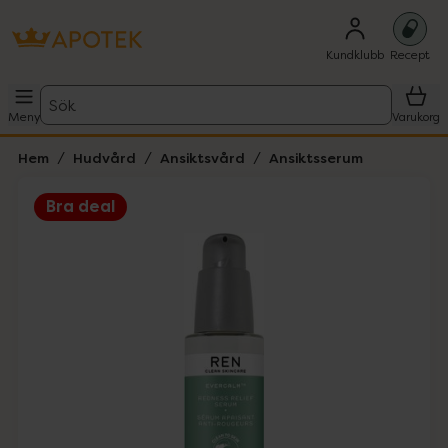
Kundklubb
Recept
Sök
Meny
Varukorg
Hem
Hudvård
Ansiktsvård
Ansiktsserum
Bra deal
Hoppa över Lista
Lista: . Innehåller 1 objekt.