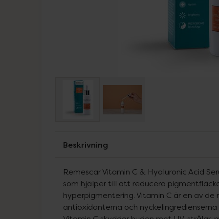
Beskrivning
Remescar Vitamin C & Hyaluronic Acid Ser
som hjälper till att reducera pigmentfläck
hyperpigmentering. Vitamin C är en av de 
antioxidanterna och nyckelingredienserna 
Vitamin C skyddar huden mot UV-strålar, m