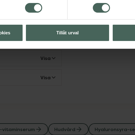
Visa
okies
Tillåt urval
Visa
Visa
Visa
-vitaminserum
Hudvård
Hyaluronsyra-s