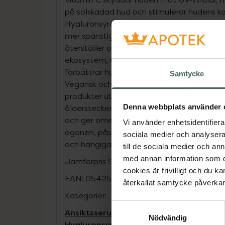
på solskadad hud och stimulerar hudens k
Hyaluronsyra ger intensiv återfuktning oc
mer spänstig och ungdomligt utseende. M
återställer och balanserar hudens mikrobi
ekosystem, och boostar hudens natuliga sky
förbättrar hudens utseende redan efter 1 ve
Samtycke
Vegansk och parfymfri. Remescar erbjuder 
produkter utformade för att förbättra hu
Denna webbplats använder 
ålderstecken mindre synliga. Produkterna ha
och ger omedelbart synliga resultat på til
Vi använder enhetsidentifierar
ögonen, påsar och mörka ringar under ögo
sociala medier och analysera 
och hängiga ögonlock.
till de sociala medier och a
med annan information som du 
Jämförpris
9,97 kr
/
ml
cookies är frivilligt och du k
EAN:
05425012533769
återkallat samtycke påverkar 
Kategorier:
Samtyckesval
Ansiktsserum
Ansiktsvård
C-vitaminser
Nödvändig
Hyaluronsyra-serum
Pigmentfläckar