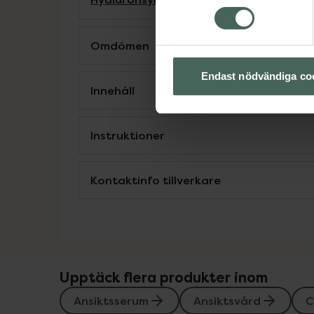
Omdömen
Endast nödvändiga co
Innehåll
Instruktioner
Kontaktinfo tillverkare
Upptäck flera produkter inom
Ansiktsserum
Ansiktsvård
C