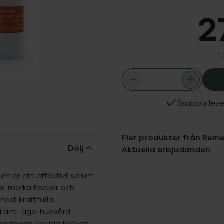
2
I
Snabba leve
Fler produkter från Rem
Dölj
Aktuella erbjudanden
um är ett effektivt serum
ar, mörka fläckar och
mest kraftfulla
i anti-age-hudvård.
inimerar synliga tecken