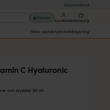
Företagskund
Recept
Kundklubb
Varukorg
Hitta apotek
Tjänster
Rådgivning
amin C Hyaluronic
rar och skyddar 30 ml