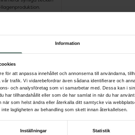
ollagenproduktion.
h plumpar huden för en
ikrobiomteknologin
om, hudens naturliga
ddsbarriär, vilket
cka* (kliniska studier).
Information
en rad kliniskt testade
dens utseende och göra
cookies
r kliniskt bevisad effekt
l exempel rynkor runt
e för att anpassa innehållet och annonserna till användarna, tillh
nen, förstorade porer
vår trafik. Vi vidarebefordrar även sådana identifierare och anna
nnons- och analysföretag som vi samarbetar med. Dessa kan i sin
har tillhandahållit eller som de har samlat in när du har använt 
an när som helst ändra eller återkalla ditt samtycke via webbplats
inte lagligheten av behandling som skett innan återkallelsen.
um
Hudvård
Inställningar
Statistik