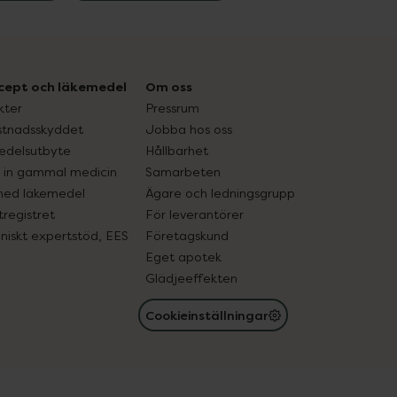
cept och läkemedel
Om oss
kter
Pressrum
tnadsskyddet
Jobba hos oss
edelsutbyte
Hållbarhet
in gammal medicin
Samarbeten
med läkemedel
Ägare och ledningsgrupp
registret
För leverantörer
oniskt expertstöd, EES
Företagskund
Eget apotek
Glädjeeffekten
Cookieinställningar