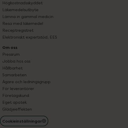
Högkostnadsskyddet
Läkemedelsutbyte
Lämna in gammal medicin
Resa med läkemedel
Receptregistret
Elektroniskt expertstöd, EES
Om oss
Pressrum
Jobba hos oss
Hållbarhet
Samarbeten
Ägare och ledningsgrupp
För leverantörer
Företagskund
Eget apotek
Glädjeeffekten
Cookieinställningar