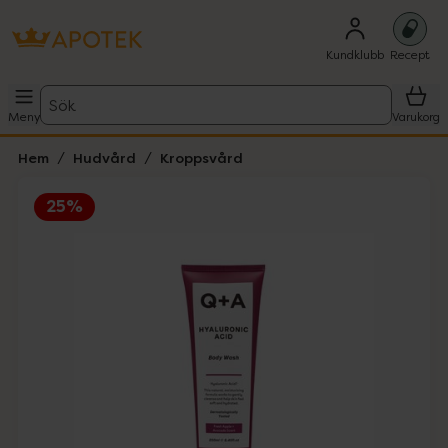
Kundklubb
Recept
Sök
Meny
Varukorg
Hem
Hudvård
Kroppsvård
25%
Hoppa över Lista
Lista: . Innehåller 2 objekt.