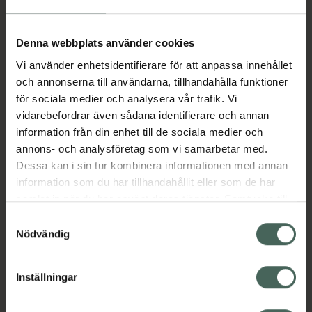
kroppstvål med hyaluronsyra som skonsamt
rengör och återfuktar huden. Den är
Denna webbplats använder cookies
formulerad med en blandning av
hyaluronsyra, tångextrakt och aloe vera för
Vi använder enhetsidentifierare för att anpassa innehållet
sina superhydrerande, lugnande och
och annonserna till användarna, tillhandahålla funktioner
fuktbindande egenskaper. Kroppstvålen har
för sociala medier och analysera vår trafik. Vi
en frisk doft av äpple och avokado. Den är
vidarebefordrar även sådana identifierare och annan
formulerad med ytaktiva ämnen som är mild
information från din enhet till de sociala medier och
mot huden.
annons- och analysföretag som vi samarbetar med.
Dessa kan i sin tur kombinera informationen med annan
Nyckelingredienser
information som du har tillhandahållit eller som de har
Hyaluronic Acid
samlat in när du har använt deras tjänster. Samtycke till
Denna fuktbindande ingrediens ger långvarig
cookies är frivilligt och du kan när som helst ändra eller
Samtyckesval
fuktighet och näring till huden. Hyaluronsyra
återkalla ditt samtycke via webbplatsens
Nödvändig
är en unik ingrediens som förnyar, återfuktar
cookieinställningar. Ett återkallat samtycke påverkar inte
och främjar en hälsosam hud.
lagligheten av behandling som skett innan återkallelsen.
Inställningar
Seaweed Extract