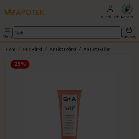
Kundklubb
Recept
Sök
Meny
Varukorg
Hem
Hudvård
Ansiktsvård
Ansiktskräm
25%
Hoppa över Lista
Lista: . Innehåller 1 objekt.