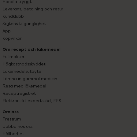
Handla tryggt
Leverans, betalning och retur
Kundklubb
Sajtens tillgänglighet
App
Köpvillkor
Om recept och läkemedel
Fullmakter
Högkostnadsskyddet
Läkemedelsutbyte
Lämna in gammal medicin
Resa med läkemedel
Receptregistret
Elektroniskt expertstöd, EES
Om oss
Pressrum
Jobba hos oss
Hållbarhet