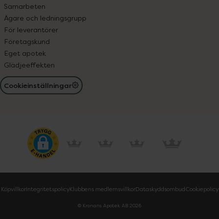
Samarbeten
Ägare och ledningsgrupp
För leverantörer
Företagskund
Eget apotek
Glädjeeffekten
Cookieinställningar
Köpvillkor
Integritetspolicy
Klubbens medlemsvillkor
Dataskyddsombud
Cookiepolicy
© Kronans Apotek AB
2026