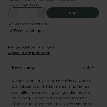
Pris i apotek:
139 kr
Q+A Ginger Root
Köp
Snabba leveranser
Finns i webblager
Fler produkter från Q+A
Aktuella erbjudanden
Beskrivning
Dölj
Ginger Root Daily Moisturiser från Q+A är en
återfuktande ansiktskräm med ingefärarot
som tillför huden näring och gör den redo för
en ny dag. Krämen har en formel som inte
klibbar vilket gör den perfekt även som bas till