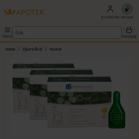
Kundklubb
Recept
Sök
Meny
Varukorg
Hem
Djurvård
Hund
Hoppa över Lista
Lista: . Innehåller 1 objekt.