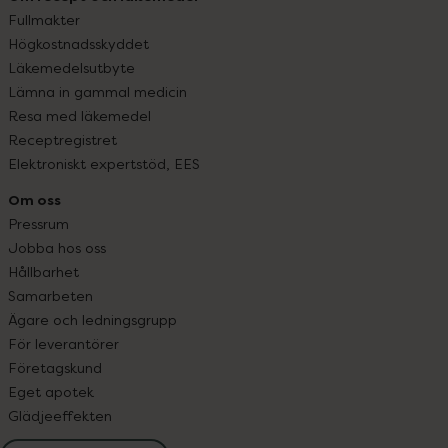
Fullmakter
Högkostnadsskyddet
Läkemedelsutbyte
Lämna in gammal medicin
Resa med läkemedel
Receptregistret
Elektroniskt expertstöd, EES
Om oss
Pressrum
Jobba hos oss
Hållbarhet
Samarbeten
Ägare och ledningsgrupp
För leverantörer
Företagskund
Eget apotek
Glädjeeffekten