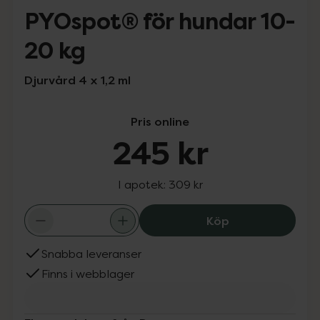
PYOspot® för hundar 10-
20 kg
Djurvård 4 x 1,2 ml
Pris online
245 kr
I apotek:
309 kr
PYOspot® för h
Köp
Snabba leveranser
Finns i webblager