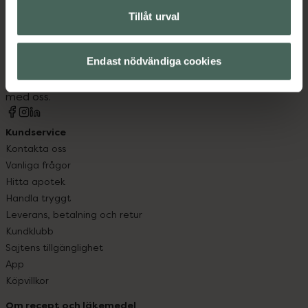
Tillåt urval
Kronans Apotek finns här för dig. Du hittar oss från Skåne i
syd till Lappland i norr, och online i mobilen och på
Endast nödvändiga cookies
datorn. Oavsett vem du är så är det vårt uppdrag att
hjälpa just dig att må lite bättre. Välkommen att prata
med oss.
Kundservice
Kontakta oss
Vanliga frågor
Hitta apotek
Handla tryggt
Leverans, betalning och retur
Kundklubb
Sajtens tillgänglighet
App
Köpvillkor
Om recept och läkemedel