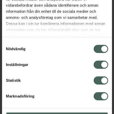
vidarebefordrar även sådana identifierare och annan
EAN:
08809563102532
information från din enhet till de sociala medier och
Kategorier:
annons- och analysföretag som vi samarbetar med.
Ansiktsrengöring
Ansiktsvård
Hudvård
Dessa kan i sin tur kombinera informationen med annan
K-Beauty
Oljerengöring
Trendar på TikTok
information som du har tillhandahållit eller som de har
samlat in när du har använt deras tjänster. Samtycke till
cookies är frivilligt och du kan när som helst ändra eller
Samtyckesval
Innehåll
Visa
återkalla ditt samtycke via webbplatsens
Nödvändig
cookieinställningar. Ett återkallat samtycke påverkar inte
lagligheten av behandling som skett innan återkallelsen.
Instruktioner
Visa
Inställningar
Statistik
Upptäck flera produkter inom
Marknadsföring
Ansiktsrengöring
Ansiktsvård
Hudvård
K-Beauty