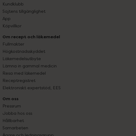
Kundklubb
Sajtens tillgänglighet
App
Köpvillkor
Om recept och läkemedel
Fullmakter
Högkostnadsskyddet
Läkemedelsutbyte
Lämna in gammal medicin
Resa med läkemedel
Receptregistret
Elektroniskt expertstöd, EES
Om oss
Pressrum
Jobba hos oss
Hållbarhet
Samarbeten
Ägare och ledningsgrupp