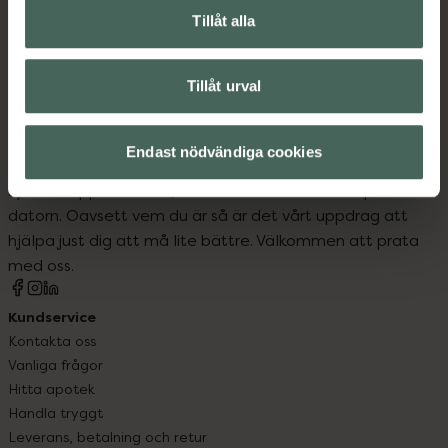
Tillåt alla
Oljerengöring
Trendar på TikTok
Tillåt urval
Endast nödvändiga cookies
Kronans Apotek finns här för dig. Du hittar oss från Skåne i
syd till Lappland i norr, och online i mobilen och på
datorn. Oavsett vem du är så är det vårt uppdrag att
hjälpa just dig att må lite bättre. Välkommen att prata
med oss.
Kundservice
Kontakta oss
Vanliga frågor
Hitta apotek
Handla tryggt
Leverans, betalning och retur