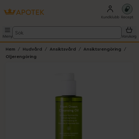
Kundklubb
Recept
Sök
Meny
Varukorg
Hem
Hudvård
Ansiktsvård
Ansiktsrengöring
Oljerengöring
Hoppa över Lista
Lista: . Innehåller 1 objekt.