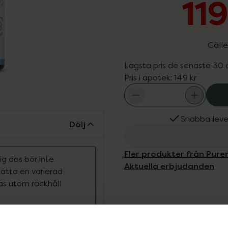
11
Gälle
Lägsta pris de senaste 30
Pris i apotek:
149 kr
Snabba leve
Dölj
Fler produkter från Pure
g dos bör inte
Aktuella erbjudanden
rsätta en varierad
ras utom räckhåll
rstklassiga former av
h kalciumbisglycinat.