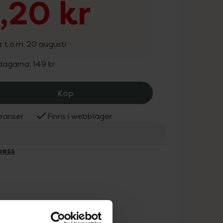
9,20 kr
r t.o.m. 20 augusti
 dagarna:
149 kr
Pureness Trippel Kalcium, 119.2 kr.
Köp
ranser
Finns i webblager
ness