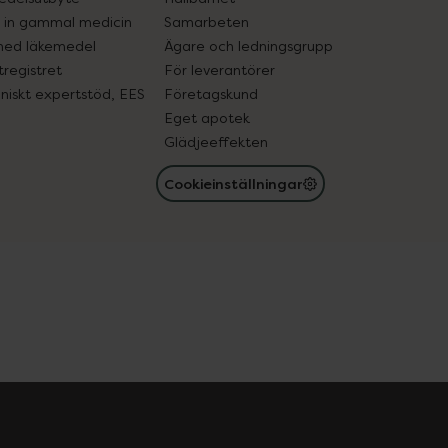
in gammal medicin
Samarbeten
med läkemedel
Ägare och ledningsgrupp
registret
För leverantörer
oniskt expertstöd, EES
Företagskund
Eget apotek
Glädjeeffekten
Cookieinställningar