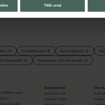
okies
Tillåt urval
Visa
älsa
Kosttillskott
Kosttillskott
Veg
ch mineraler
Vitaminer och mineraler
Kundservice
Om re
ån Skåne i syd
Kontakta oss
Fullma
atorn.
Vanliga frågor
Högkos
lpa just dig
Hitta apotek
Läkem