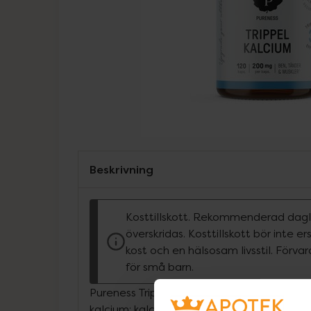
Beskrivning
Kosttillskott. Rekommenderad dagli
överskridas. Kosttillskott bör inte e
kost och en hälsosam livsstil. Förva
för små barn.
Pureness Trippel Kalcium kombinerar tre fö
kalcium: kalciumkarbonat, kalciummalat oc