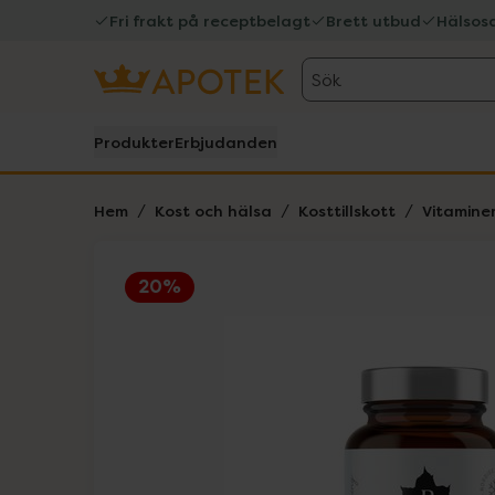
Fri frakt på receptbelagt
Brett utbud
Hälsos
Sök
Produkter
Erbjudanden
Hem
Kost och hälsa
Kosttillskott
Vitamine
20%
Hoppa över Lista
Lista: . Innehåller 1 objekt.