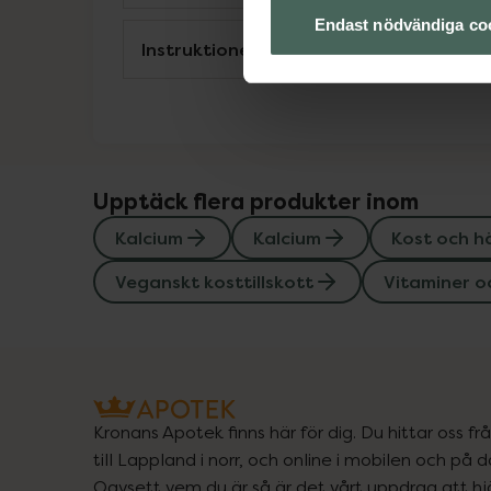
Endast nödvändiga co
Instruktioner
Upptäck flera produkter inom
Kalcium
Kalcium
Kost och h
Veganskt kosttillskott
Vitaminer o
Kronans Apotek finns här för dig. Du hittar oss fr
till Lappland i norr, och online i mobilen och på d
Oavsett vem du är så är det vårt uppdrag att hjä