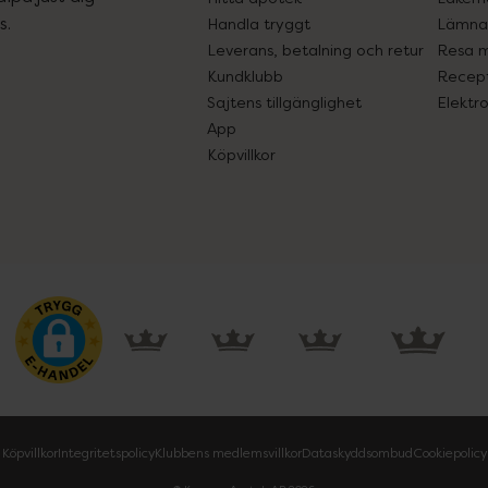
s.
Handla tryggt
Lämna 
Leverans, betalning och retur
Resa 
Kundklubb
Recept
Sajtens tillgänglighet
Elektr
App
Köpvillkor
Köpvillkor
Integritetspolicy
Klubbens medlemsvillkor
Dataskyddsombud
Cookiepolicy