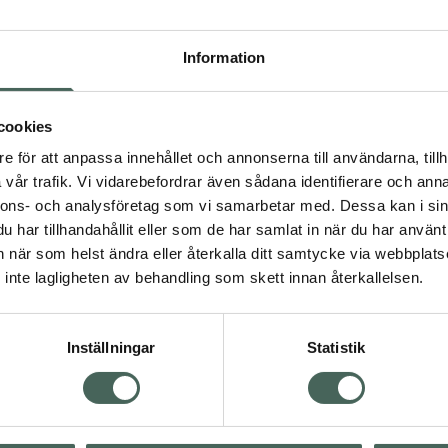
t din kropp drar nytta av
rm. Kalcium är ett
Information
att bibehålla normala ben
mal muskelfunktion och
nlig och tillverkad i
cookies
em som vill stödja sin
e för att anpassa innehållet och annonserna till användarna, tillh
effektivt sätt. Inga
vår trafik. Vi vidarebefordrar även sådana identifierare och anna
a kvalitet utan onödiga
nnons- och analysföretag som vi samarbetar med. Dessa kan i sin
har tillhandahållit eller som de har samlat in när du har använt 
an när som helst ändra eller återkalla ditt samtycke via webbplats
inte lagligheten av behandling som skett innan återkallelsen.
kott
Kosttillskott
lskott
Inställningar
Statistik
mineraler
Visa