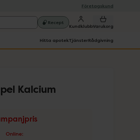
Företagskund
Recept
Kundklubb
Varukorg
Hitta apotek
Tjänster
Rådgivning
ppel Kalcium
mpanjpris
Online
: