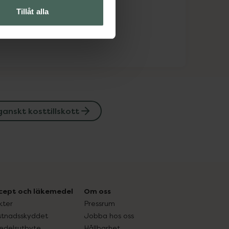
Tillåt alla
anskt kosttillskott
cept och läkemedel
Om oss
kter
Pressrum
tnadsskyddet
Jobba hos oss
edelsutbyte
Hållbarhet