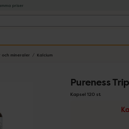
amma priser
r och mineraler
Kalcium
Pureness Tri
Kapsel 120 st
Ka