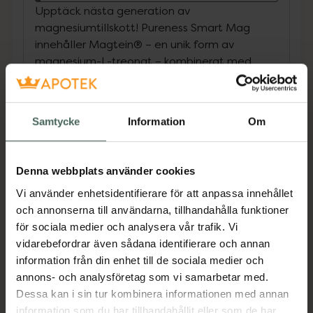
Upptäck nästa generation av
magnesiumtillskott! Pureness Smart Mag
innehåller Magtein® – en unik form av
magnesium-L-treonat – kombinerat med
aminosyran L-glycin. Denna innovativa
sammansättning är framtagen för dig som vill
ge kroppen ett effektivt stöd i vardagen.
Samtycke
Information
Om
Magnesium bidrar till att minska trötthet och
utmattning, till normal muskelfunktion och till
nervsystemets normala funktion. Dessutom
Denna webbplats använder cookies
har magnesium en viktig roll i
Vi använder enhetsidentifierare för att anpassa innehållet
celldelningsprocessen samt bidrar till normal
och annonserna till användarna, tillhandahålla funktioner
psykologisk funktion. Tillsammans med L-
för sociala medier och analysera vår trafik. Vi
glycin, som är en naturligt förekommande
vidarebefordrar även sådana identifierare och annan
aminosyra, blir Smart Mag ett komplett
information från din enhet till de sociala medier och
tillskott för både kropp och sinne. Smart Mag
annons- och analysföretag som vi samarbetar med.
är utvecklad för dig som vill investera i
Dessa kan i sin tur kombinera informationen med annan
återhämtning, mental skärpa och energi – och
information som du har tillhandahållit eller som de har
som vill ha ett magnesiumtillskott utan