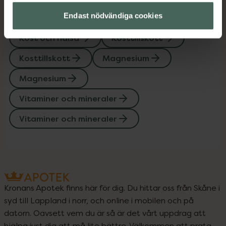
Endast nödvändiga cookies
Upptäck flera produkter inom
Kost och hälsa
Kosttillskott
Kosttillskott
Magnesium
Magnesium
Vitaminer och mineraler
Vitaminer och mineraler
Kronans Apotek finns här för dig. Du hittar oss från Skåne i
syd till Lappland i norr, och online i mobilen och på
datorn. Oavsett vem du är så är det vårt uppdrag att
hjälpa just dig att må lite bättre. Välkommen att prata