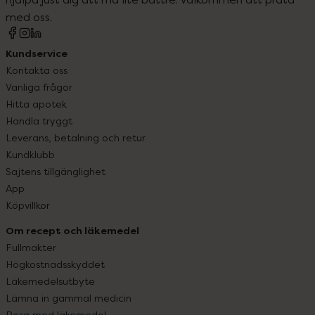
med oss.
Kundservice
Kontakta oss
Vanliga frågor
Hitta apotek
Handla tryggt
Leverans, betalning och retur
Kundklubb
Sajtens tillgänglighet
App
Köpvillkor
Om recept och läkemedel
Fullmakter
Högkostnadsskyddet
Läkemedelsutbyte
Lämna in gammal medicin
Resa med läkemedel