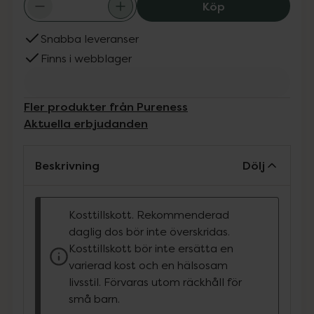
Pureness Smart
Köp
Snabba leveranser
Finns i webblager
Fler produkter från Pureness
Aktuella erbjudanden
Beskrivning
Dölj
Kosttillskott. Rekommenderad
daglig dos bör inte överskridas.
Kosttillskott bör inte ersätta en
varierad kost och en hälsosam
livsstil. Förvaras utom räckhåll för
små barn.