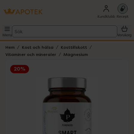
Kundklubb
Recept
Sök
Meny
Varukorg
Hem
Kost och hälsa
Kosttillskott
Vitaminer och mineraler
Magnesium
20%
Hoppa över Lista
Lista: . Innehåller 1 objekt.