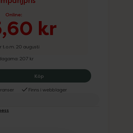
mpanjpris
Online
:
,60 kr
r t.o.m. 20 augusti
 dagarna:
207 kr
Pureness Premium Research Reishiextr
Köp
ranser
Finns i webblager
ness