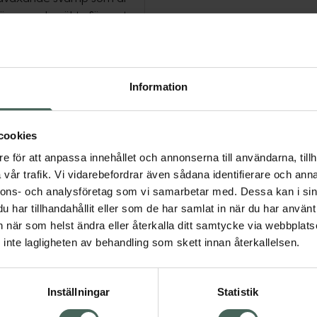
 även undersökts för rent
in har reishi-svampen
år. Där kallas den Ling
finns vitaminer och
, zink, koppar och
Information
llas som
ener, proteiner, steroler,
 vår lackticka kommer
cookies
Vi på Pureness vill att
e för att anpassa innehållet och annonserna till användarna, tillh
t. Därför har vi gjort ett
vår trafik. Vi vidarebefordrar även sådana identifierare och anna
nvänt både vatten och
nnons- och analysföretag som vi samarbetar med. Dessa kan i sin
 flytande formen är lätt
har tillhandahållit eller som de har samlat in när du har använt 
en vätska, t ex din
an när som helst ändra eller återkalla ditt samtycke via webbplats
inte lagligheten av behandling som skett innan återkallelsen.
Inställningar
Statistik