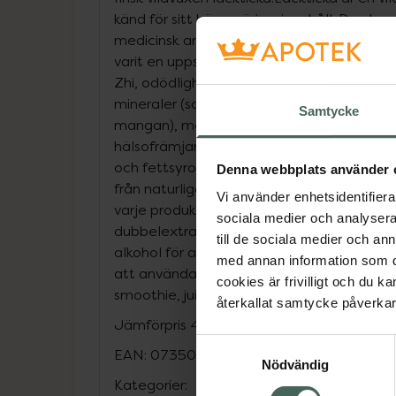
känd för sitt höga näringsinnehåll. Den har
medicinsk användning. Inom kinesisk medic
varit en uppskattad ingrediens i över 2000 
Zhi, odödlighetens svamp.I reishisvampen 
mineraler (som magnesium, kalium, kalcium
Samtycke
mangan), men också andra ämnen som hy
hälsofrämjande. T ex polysackarider, triterp
och fettsyror. Lackticka går att odla, men
Denna webbplats använder 
från naturliga växtmiljöer i Finlands skogar.
Vi använder enhetsidentifierar
varje produkt ska vara så potent som möjlig
sociala medier och analysera 
dubbelextrakt på reishisvampen. Vi har a
till de sociala medier och a
alkohol för att dra ut all viktig näring.Den
med annan information som du 
att använda. Blanda en full pipett direkt i 
cookies är frivilligt och du k
smoothie, juice eller kaffe!
återkallat samtycke påverkar 
Jämförpris
4,58 kr
/
ml
Samtyckesval
EAN:
07350116310498
Nödvändig
Kategorier: