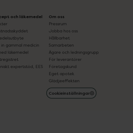
cept och läkemedel
Om oss
kter
Pressrum
tnadsskyddet
Jobba hos oss
edelsutbyte
Hållbarhet
in gammal medicin
Samarbeten
med läkemedel
Ägare och ledningsgrupp
registret
För leverantörer
oniskt expertstöd, EES
Företagskund
Eget apotek
Glädjeeffekten
Cookieinställningar