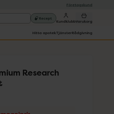
Företagskund
Recept
Kundklubb
Varukorg
Hitta apotek
Tjänster
Rådgivning
emium Research
t