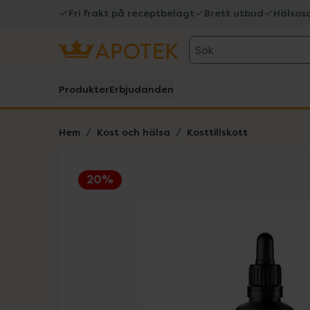
Fri frakt på receptbelagt
Brett utbud
Hälsos
Sök
Produkter
Erbjudanden
Hem
Kost och hälsa
Kosttillskott
20%
Hoppa över Lista
Lista: . Innehåller 1 objekt.