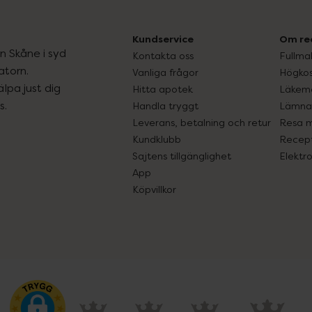
Kundservice
Om re
ån Skåne i syd
Kontakta oss
Fullma
atorn.
Vanliga frågor
Högkos
lpa just dig
Hitta apotek
Läkem
s.
Handla tryggt
Lämna 
Leverans, betalning och retur
Resa 
Kundklubb
Recept
Sajtens tillgänglighet
Elektr
App
Köpvillkor