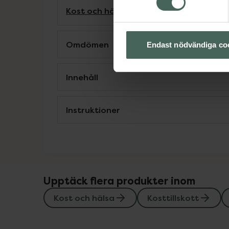
Kost och hälsa
Kosttillskott
Kosttillskot
Omdömen
Endast nödvändiga co
Innehåll
Instruktioner
Upptäck flera produkter inom
Kost och hälsa
Kosttillskott