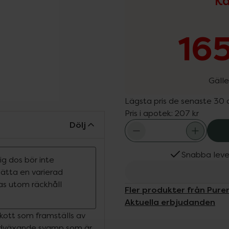
Ka
165
Gälle
Lägsta pris de senaste 30
Pris i apotek:
207 kr
Dölj
Snabba leve
g dos bör inte
rsätta en varierad
ras utom räckhåll
Fler produkter från Pure
Aktuella erbjudanden
lskott som framställs av
vildväxande svamp som är