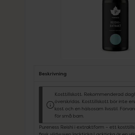
Beskrivning
Kosttillskott. Rekommenderad dagli
överskridas. Kosttillskott bör inte e
kost och en hälsosam livsstil. Förva
för små barn.
Pureness Reishi i extraktform – ett kosttil
finsk vildvuxen lackticka.Lackticka är en 