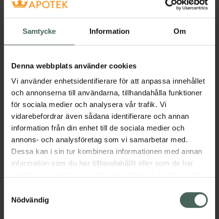
trio samarbetar för att stödja ditt hjärta och
din hjärna, stärka skelettet och stödja din
Samtycke
Information
Om
energiomsättning, så att du kan vara den
bästa versionen av dig själv varje dag.
Jämförpris
23,30 kr
/
st
Denna webbplats använder cookies
EAN:
05710789004919
Vi använder enhetsidentifierare för att anpassa innehållet
Kategorier:
och annonserna till användarna, tillhandahålla funktioner
B-vitamin
B-vitamin
D-vitamin
D-vitamin
för sociala medier och analysera vår trafik. Vi
Kost och hälsa
Kosttillskott
Kosttillskott
vidarebefordrar även sådana identifierare och annan
Magnesium
Magnesium
Multivitamin
information från din enhet till de sociala medier och
Multivitamin
Vitaminer och mineraler
annons- och analysföretag som vi samarbetar med.
Vitaminer och mineraler
Zink
Zink
Dessa kan i sin tur kombinera informationen med annan
information som du har tillhandahållit eller som de har
samlat in när du har använt deras tjänster. Samtycke till
Innehåll
Visa
cookies är frivilligt och du kan när som helst ändra eller
Samtyckesval
återkalla ditt samtycke via webbplatsens
Nödvändig
cookieinställningar. Ett återkallat samtycke påverkar inte