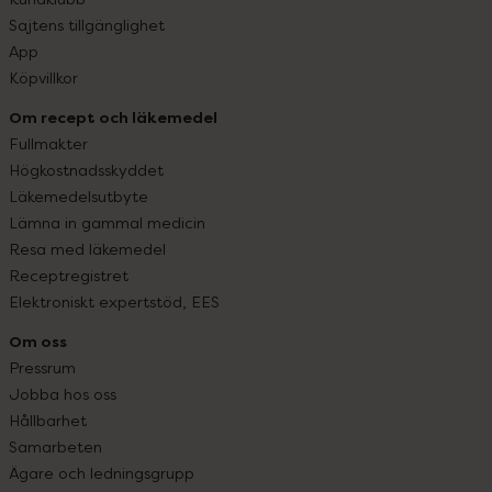
Sajtens tillgänglighet
App
Köpvillkor
Om recept och läkemedel
Fullmakter
Högkostnadsskyddet
Läkemedelsutbyte
Lämna in gammal medicin
Resa med läkemedel
Receptregistret
Elektroniskt expertstöd, EES
Om oss
Pressrum
Jobba hos oss
Hållbarhet
Samarbeten
Ägare och ledningsgrupp