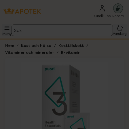
Kundklubb
Recept
Sök
Meny
Varukorg
Hem
Kost och hälsa
Kosttillskott
Vitaminer och mineraler
B-vitamin
Hoppa över Lista
Lista: . Innehåller 1 objekt.