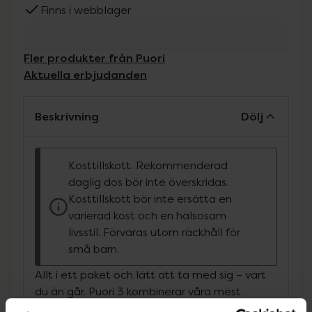
Finns i webblager
Fler produkter från Puori
Aktuella erbjudanden
Beskrivning
Dölj
Kosttillskott. Rekommenderad
daglig dos bör inte överskridas.
Kosttillskott bör inte ersätta en
varierad kost och en hälsosam
livsstil. Förvaras utom räckhåll för
små barn.
Allt i ett paket och lätt att ta med sig – vart
du än går. Puori 3 kombinerar våra mest
populära produkter O3, M3 och D3. Denna