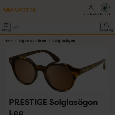
Kundklubb
Recept
Sök
Meny
Varukorg
Hem
Ögon och öron
Solglasögon
Hoppa över Lista
Lista: . Innehåller 1 objekt.
PRESTIGE Solglasögon
Lee