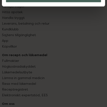
Kontakta oss
Vanliga frågor
Hitta apotek
Handla tryggt
Leverans, betalning och retur
Kundklubb
Sajtens tillgänglighet
App
Köpvillkor
Om recept och läkemedel
Fullmakter
Högkostnadsskyddet
Läkemedelsutbyte
Lämna in gammal medicin
Resa med läkemedel
Receptregistret
Elektroniskt expertstöd, EES
Om oss