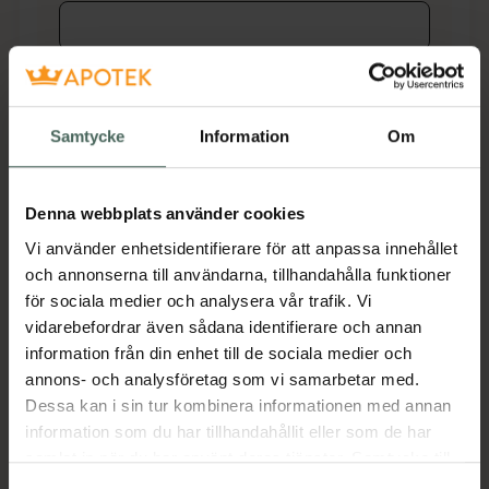
villkoren
Jag accepterar
Spara
Samtycke
Information
Om
Aktuella erbjudanden
Denna webbplats använder cookies
Beskrivning
Dölj
Vi använder enhetsidentifierare för att anpassa innehållet
och annonserna till användarna, tillhandahålla funktioner
för sociala medier och analysera vår trafik. Vi
Rundad modell i klassisk havanna-stil med
vidarebefordrar även sådana identifierare och annan
100% UVA & UVB skydd
information från din enhet till de sociala medier och
EAN:
05056752309781
annons- och analysföretag som vi samarbetar med.
Kategorier:
Dessa kan i sin tur kombinera informationen med annan
information som du har tillhandahållit eller som de har
Solglasögon
Solglasögon
Ögon och öron
samlat in när du har använt deras tjänster. Samtycke till
cookies är frivilligt och du kan när som helst ändra eller