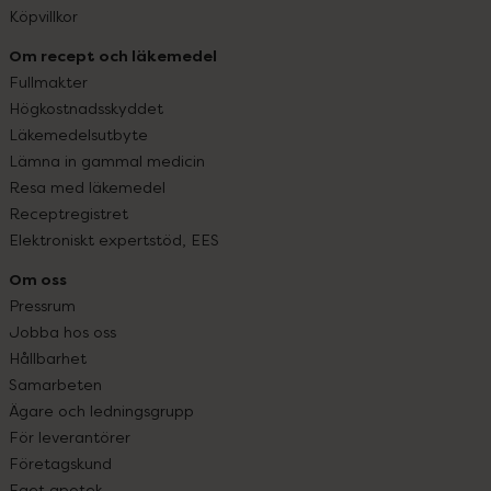
Köpvillkor
Om recept och läkemedel
Fullmakter
Högkostnadsskyddet
Läkemedelsutbyte
Lämna in gammal medicin
Resa med läkemedel
Receptregistret
Elektroniskt expertstöd, EES
Om oss
Pressrum
Jobba hos oss
Hållbarhet
Samarbeten
Ägare och ledningsgrupp
För leverantörer
Företagskund
Eget apotek