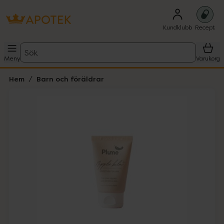
Kundklubb
Recept
Sök
Meny
Varukorg
Hem
Barn och föräldrar
Hoppa över Lista
Lista: . Innehåller 4 objekt.