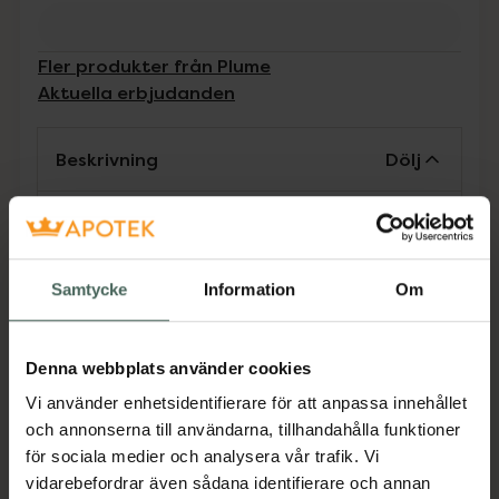
Fler produkter från Plume
Aktuella erbjudanden
Beskrivning
Dölj
Under den första tiden med mycket amning
är det vanligt att få spruckna, ömma och
såriga bröstvårtor. Lanolin har naturligt
Samtycke
Information
Om
mjukgörande egenskaper och passar till
mycket. Smörj allt från torra bröstvårtor,
bebisrumpor, läppar och nagelband.
Denna webbplats använder cookies
Vi använder enhetsidentifierare för att anpassa innehållet
och annonserna till användarna, tillhandahålla funktioner
Lämnar ett skyddande lager på det använda
för sociala medier och analysera vår trafik. Vi
området och behöver inte tas bort före
vidarebefordrar även sådana identifierare och annan
amning. Salvan är tillverkad av 100% naturligt