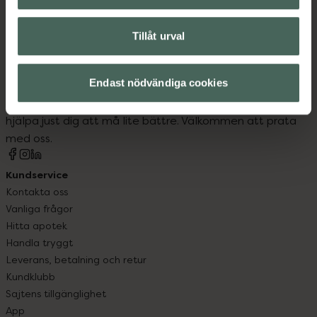
Tillåt urval
Kronans Apotek finns här för dig. Du hittar oss från Skåne i
Endast nödvändiga cookies
syd till Lappland i norr, och online i mobilen och på
datorn. Oavsett vem du är så är det vårt uppdrag att
hjälpa just dig att må lite bättre. Välkommen att prata
med oss.
Kundservice
Kontakta oss
Vanliga frågor
Hitta apotek
Handla tryggt
Leverans, betalning och retur
Kundklubb
Sajtens tillgänglighet
App