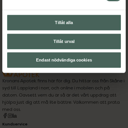
Kost och hälsa
Tillåt alla
Upptäck flera produkter inom
Kost och hälsa
Tillåt urval
Endast nödvändiga cookies
Kronans Apotek finns här för dig. Du hittar oss från Skåne i
syd till Lappland i norr, och online i mobilen och på
datorn. Oavsett vem du är så är det vårt uppdrag att
hjälpa just dig att må lite bättre. Välkommen att prata
med oss.
Kundservice