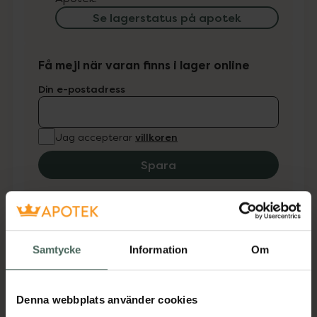
Se lagerstatus på apotek
Få mejl när varan finns i lager online
Din e-postadress
villkoren
Jag accepterar
Spara
Fler produkter från Nutricia
Aktuella erbjudanden
Samtycke
Information
Om
Beskrivning
Dölj
Denna webbplats använder cookies
PKU Anamix Junior är en fenylalaninfri