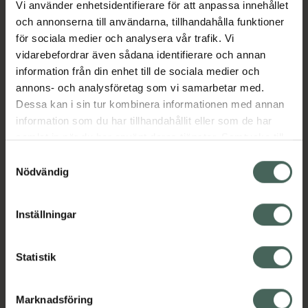
Vi använder enhetsidentifierare för att anpassa innehållet
proteinersättning i burk alternativt i
och annonserna till användarna, tillhandahålla funktioner
portionspåsar med pulver för tillredning av
för sociala medier och analysera vår trafik. Vi
dryck. Innehåller en balanserad blandning av
vidarebefordrar även sådana identifierare och annan
essentiella och icke essentiella aminosyror,
information från din enhet till de sociala medier och
kolhydrat, fett, vitaminer, mineraler och
annons- och analysföretag som vi samarbetar med.
spårämnen. Berikad med den essentiella
Dessa kan i sin tur kombinera informationen med annan
fettsyran DHA (dokosahexaensyra) och
information som du har tillhandahållit eller som de har
kostfiberblandningen MF6.
samlat in när du har använt deras tjänster. Samtycke till
Proteinersättningen måste kompletteras med
cookies är frivilligt och du kan när som helst ändra eller
ordinerad mängd naturligt protein för att
Samtyckesval
återkalla ditt samtycke via webbplatsens
Nödvändig
täcka behovet av fenylalanin.
cookieinställningar. Ett återkallat samtycke påverkar inte
lagligheten av behandling som skett innan återkallelsen.
PKU Anamix Junior Neutal är Halal-
Inställningar
certifierad.
Jämförpris
112833,47 kr
/
kg
Statistik
EAN:
05016533648287
Kategorier:
Marknadsföring