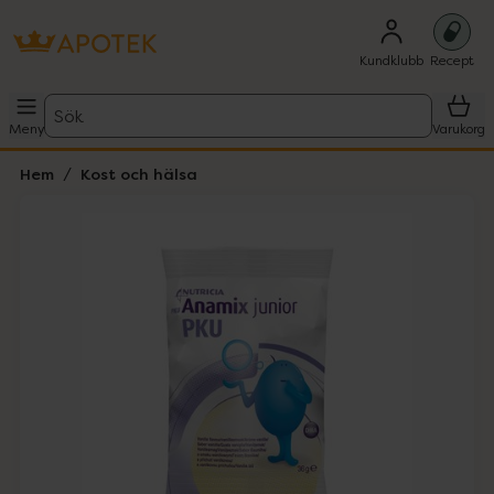
Kundklubb
Recept
Sök
Meny
Varukorg
Hem
Kost och hälsa
Hoppa över Lista
Lista: . Innehåller 1 objekt.