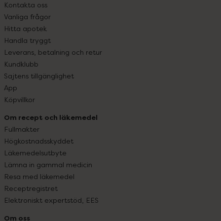
Kontakta oss
Vanliga frågor
Hitta apotek
Handla tryggt
Leverans, betalning och retur
Kundklubb
Sajtens tillgänglighet
App
Köpvillkor
Om recept och läkemedel
Fullmakter
Högkostnadsskyddet
Läkemedelsutbyte
Lämna in gammal medicin
Resa med läkemedel
Receptregistret
Elektroniskt expertstöd, EES
Om oss