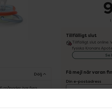
9
I
Tillfälligt slut
Tillfälligt slut online
fysiska Kronans Apote
Se 
Få mejl när varan fin
Dölj
Din e-postadress
6 månader, har fyra
löde och håller barnets
vill
Jag accepterar
under av användning. Tack
ar sig efter mitt barns
Spara
g känna mig trygg i att