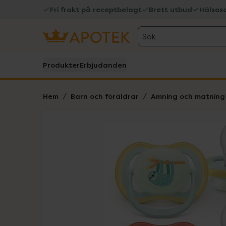
Fri frakt på receptbelagt
Brett utbud
Hälsos
Sök
Produkter
Erbjudanden
Hem
Barn och föräldrar
Amning och matning
Hoppa över Lista
Lista: . Innehåller 2 objekt.