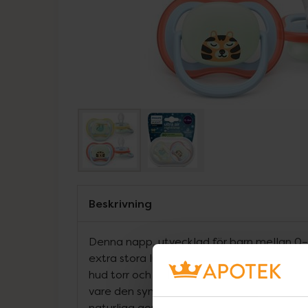
Beskrivning
Denna napp, utvecklad för barn mellan 0–
extra stora lufthål som ger maximalt luftf
hud torr och len – perfekt under längre st
vare den symmetriska designen som anpass
naturliga gom, tänder och tandkött, kan ja