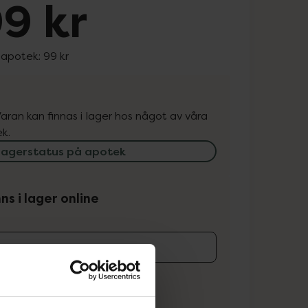
9 kr
 apotek:
99 kr
. Varan kan finnas i lager hos något av våra
k.
lagerstatus på apotek
ns i lager online
koren