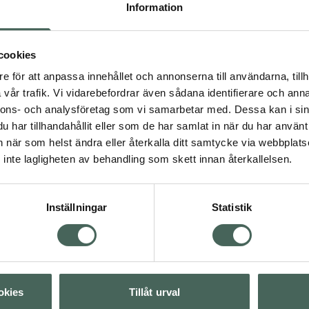
Information
. En extra fördel är den
iknande känsla som känns
Fler produkter från PHILI
terar denna napp* som är
Aktuella erbjudanden
cookies
st. Nappen är tillverkad
e för att anpassa innehållet och annonserna till användarna, tillh
 och BPA-fri. Ger
vår trafik. Vi vidarebefordrar även sådana identifierare och anna
en ventilerar skonsamt
nnons- och analysföretag som vi samarbetar med. Dessa kan i sin
 mjuk och torr. Naturlig
har tillhandahållit eller som de har samlat in när du har använt 
pen tar hänsyn till den
an när som helst ändra eller återkalla ditt samtycke via webbplats
h tandköttet. Lätt att
inte lagligheten av behandling som skett innan återkallelsen.
e knoppen lyser i
s napp utan att behöva
edföljande fodralet kan
Inställningar
Statistik
mikrovågsugn. Miljövänlig
okies
Tillåt urval
Nappar och bitringar