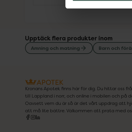
Upptäck flera produkter inom
Amning och matning
Barn och förä
Kronans Apotek finns här för dig. Du hittar oss fr
till Lappland i norr, och online i mobilen och på d
Oavsett vem du är så är det vårt uppdrag att hjä
att må lite bättre. Välkommen att prata med os