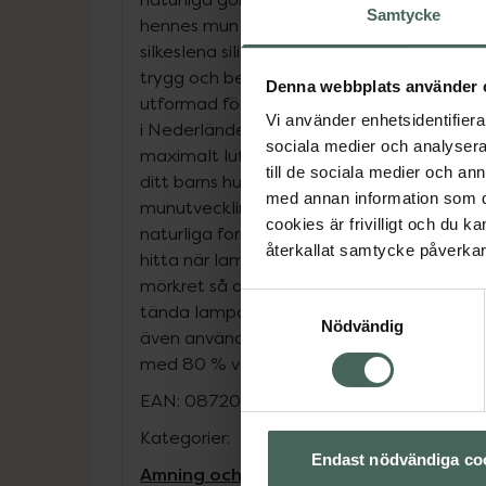
Samtycke
hennes mun utvecklas på ett skonsamt sätt
silkeslena silikonnappen, som ger en hudl
trygg och bekant för barnet. 98 % accep
Denna webbplats använder 
utformad för att efterlikna en mammas brö
Vi använder enhetsidentifierar
i Nederländerna. Tillverkad av 100 % silikon
sociala medier och analysera 
maximalt luftflöde De extra stora lufthål
till de sociala medier och a
ditt barns hud och hjälper till att hålla den
med annan information som du 
munutveckling. Den symmetriska silikonnap
cookies är frivilligt och du k
naturliga formen på gommen, tänderna oc
återkallat samtycke påverkar 
hitta när lampan är släckt. Den självlysand
mörkret så att du snabbt hittar ditt barn
Samtyckesval
tända lampan. Enkel att sterilisera. Det m
Nödvändig
även användas för att sterilisera nappar i 
med 80 % växtbaserade material**
EAN:
08720689042963
Kategorier:
Endast nödvändiga co
Amning och matning
Barn och föräldrar