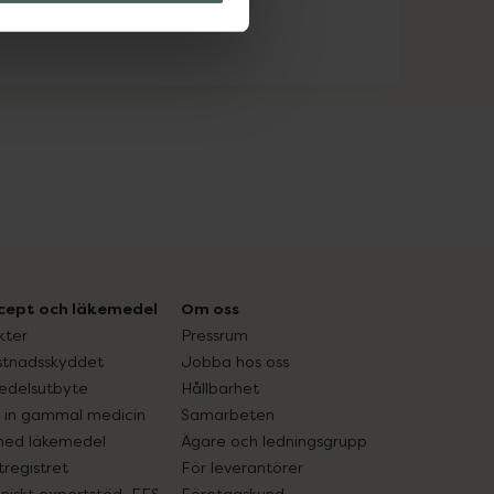
cept och läkemedel
Om oss
kter
Pressrum
tnadsskyddet
Jobba hos oss
edelsutbyte
Hållbarhet
in gammal medicin
Samarbeten
med läkemedel
Ägare och ledningsgrupp
registret
För leverantörer
oniskt expertstöd, EES
Företagskund