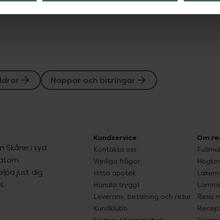
ldrar
Nappar och bitringar
Kundservice
Om re
ån Skåne i syd
Kontakta oss
Fullma
atorn.
Vanliga frågor
Högkos
lpa just dig
Hitta apotek
Läkem
s.
Handla tryggt
Lämna 
Leverans, betalning och retur
Resa 
Kundklubb
Recept
Sajtens tillgänglighet
Elektr