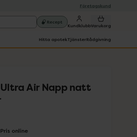
Företagskund
Recept
Kundklubb
Varukorg
Hitta apotek
Tjänster
Rådgivning
 Ultra Air Napp natt
r
Pris online