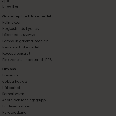
App
Köpvillkor
Om recept och läkemedel
Fullmakter
Högkostnadsskyddet
Läkemedelsutbyte
Lämna in gammal medicin
Resa med läkemedel
Receptregistret
Elektroniskt expertstöd, EES
Om oss
Pressrum
Jobba hos oss
Hållbarhet
Samarbeten
Ägare och ledningsgrupp
För leverantörer
Företagskund