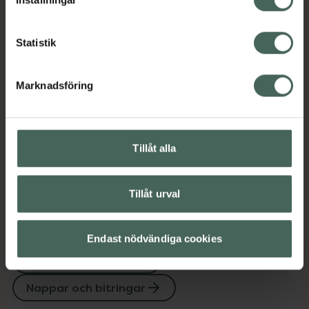
att sterilisera nappar i mikrovågsugn.
Miljövänlig med 80 % växtbaserade
Statistik
material*
EAN:
08720689041904
Marknadsföring
Kategorier:
Amning och matning
Barn och föräldrar
Nappar och bitringar
Tillåt alla
Tillåt urval
Upptäck flera produkter inom
Amning och matning
Endast nödvändiga cookies
Barn och föräldrar
Nappar och bitringar