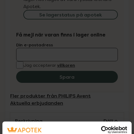
Apotek.
Se lagerstatus på apotek
Få mejl när varan finns i lager online
Din e-postadress
villkoren
Jag accepterar
Spara
Fler produkter från PHILIPS Avent
Aktuella erbjudanden
Beskrivning
Dölj