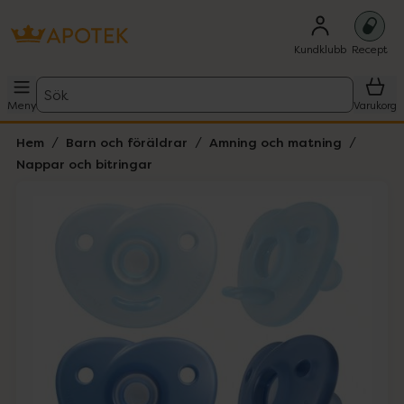
Kundklubb
Recept
Sök
Meny
Varukorg
Hem
Barn och föräldrar
Amning och matning
Nappar och bitringar
Hoppa över Lista
Lista: . Innehåller 2 objekt.