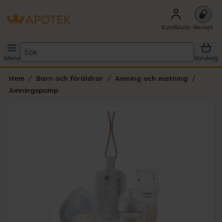
Kundklubb
Recept
Sök
Meny
Varukorg
Hem
Barn och föräldrar
Amning och matning
Amningspump
Hoppa över Lista
Lista: . Innehåller 2 objekt.