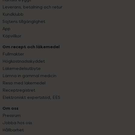
Leverans, betalning och retur
Kundklubb
Sajtens tillgänglighet
App
Köpvillkor
Om recept och läkemedel
Fullmakter
Högkostnadsskyddet
Läkemedelsutbyte
Lämna in gammal medicin
Resa med läkemedel
Receptregistret
Elektroniskt expertstöd, EES
Om oss
Pressrum
Jobba hos oss
Hållbarhet