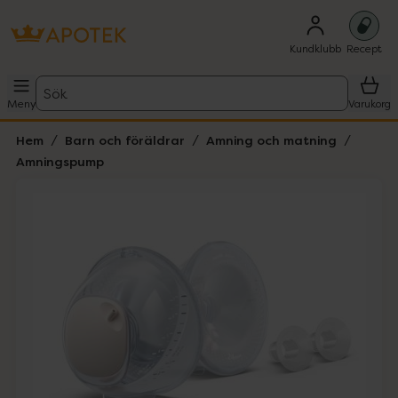
Kundklubb
Recept
Sök
Meny
Varukorg
Hem
Barn och föräldrar
Amning och matning
Amningspump
Hoppa över Lista
Lista: . Innehåller 2 objekt.