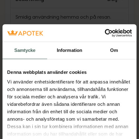
Smidig användning hemma och på resan.
Oavsett om du är hemma, på språng eller på
jobbet kan ett extra par uppsamlingskoppar
för handsfree-användning göra din
pumpningsrutin enklare och mer effektiv.
Samtycke
Information
Om
Innehåller fyra SkinSense-silikonbröstkupor
och två kupinsatser.
Denna webbplats använder cookies
Vi använder enhetsidentifierare för att anpassa innehållet
- Efterliknar barnets drickrytm
och annonserna till användarna, tillhandahålla funktioner
- Frihet vid pumpning
för sociala medier och analysera vår trafik. Vi
vidarebefordrar även sådana identifierare och annan
- Lätt att använda, rengöra och sätta ihop
information från din enhet till de sociala medier och
- Har en smidig passform
annons- och analysföretag som vi samarbetar med.
Dessa kan i sin tur kombinera informationen med annan
information som du har tillhandahållit eller som de har
Philips Avent uppsamlingskoppar för