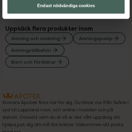
Endast nödvändiga cookies
Upptäck flera produkter inom
Amning och matning
Amningspump
Amningstillbehör
Barn och föräldrar
Kronans Apotek finns här för dig. Du hittar oss från Skåne i
syd till Lappland i norr, och online i mobilen och på
datorn. Oavsett vem du är så är det vårt uppdrag att
hjälpa just dig att må lite bättre. Välkommen att prata
med oss.