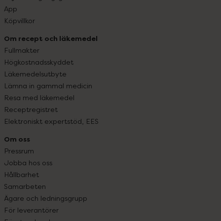
App
Köpvillkor
Om recept och läkemedel
Fullmakter
Högkostnadsskyddet
Läkemedelsutbyte
Lämna in gammal medicin
Resa med läkemedel
Receptregistret
Elektroniskt expertstöd, EES
Om oss
Pressrum
Jobba hos oss
Hållbarhet
Samarbeten
Ägare och ledningsgrupp
För leverantörer