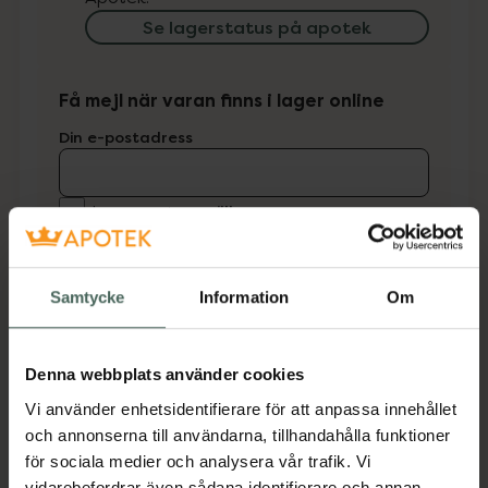
Se lagerstatus på apotek
Få mejl när varan finns i lager online
Din e-postadress
villkoren
Jag accepterar
Spara
Samtycke
Information
Om
Aktuella erbjudanden
Denna webbplats använder cookies
Beskrivning
Dölj
Vi använder enhetsidentifierare för att anpassa innehållet
och annonserna till användarna, tillhandahålla funktioner
Tunna handskar tillverkade i 100% bomull. Kan
för sociala medier och analysera vår trafik. Vi
till exempel användas som skydd efter
vidarebefordrar även sådana identifierare och annan