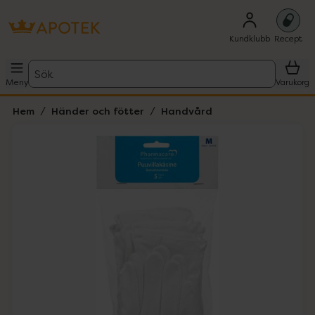
Kundklubb
Recept
Sök
Meny
Varukorg
Hem
Händer och fötter
Handvård
Hoppa över Lista
Lista: . Innehåller 1 objekt.