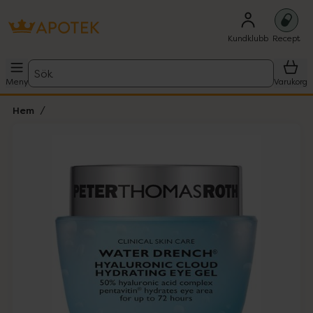
Kundklubb
Recept
Sök
Meny
Varukorg
Hem
Hoppa över Lista
Lista: . Innehåller 2 objekt.