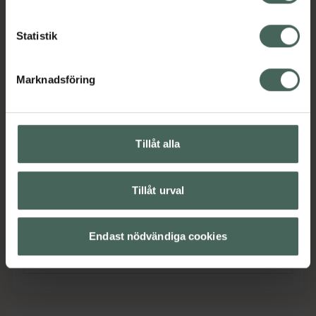
2,6 % malakitkomplex – har antioxidant och
ålderförebyggande effekt.
Koffein – bidrar till att synbart eliminera
Statistik
svullnader (påsar) under ögonen.
Haloxyl™ – bidrar till att bekämpa mörka
Marknadsföring
ringar under ögonen.
Jämförpris
38,33 kr
/
ml
EAN:
00670367935934
Tillåt alla
Kategorier:
Tillåt urval
Innehåll
Visa
Endast nödvändiga cookies
Instruktioner
Visa