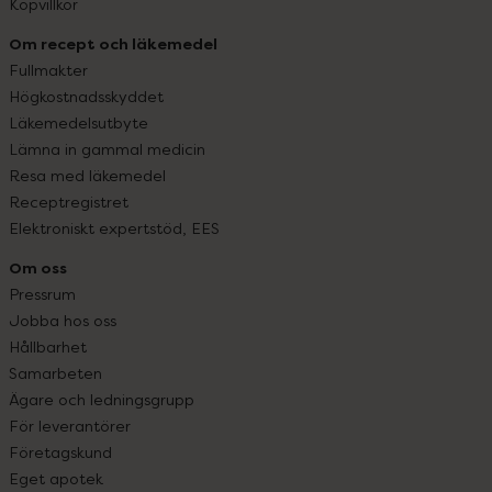
Köpvillkor
Om recept och läkemedel
Fullmakter
Högkostnadsskyddet
Läkemedelsutbyte
Lämna in gammal medicin
Resa med läkemedel
Receptregistret
Elektroniskt expertstöd, EES
Om oss
Pressrum
Jobba hos oss
Hållbarhet
Samarbeten
Ägare och ledningsgrupp
För leverantörer
Företagskund
Eget apotek