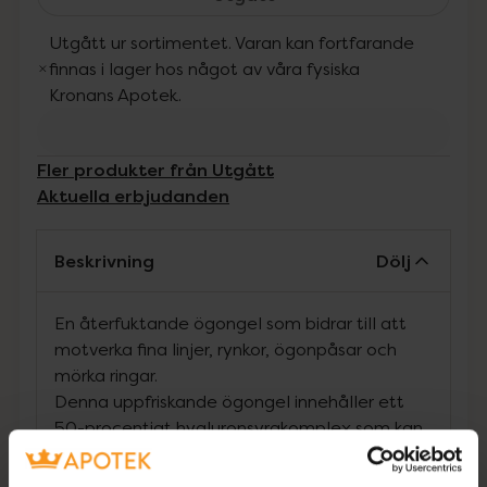
Utgått ur sortimentet. Varan kan fortfarande
finnas i lager hos något av våra fysiska
Kronans Apotek.
Fler produkter från Utgått
Aktuella erbjudanden
Beskrivning
Dölj
En återfuktande ögongel som bidrar till att
motverka fina linjer, rynkor, ögonpåsar och
mörka ringar.
Denna uppfriskande ögongel innehåller ett
50-procentigt hyaluronsyrakomplex som kan
dra till sig och binda upp till 1 000 gånger sin
vikt i vatten och Pentavitin® som ger upp till