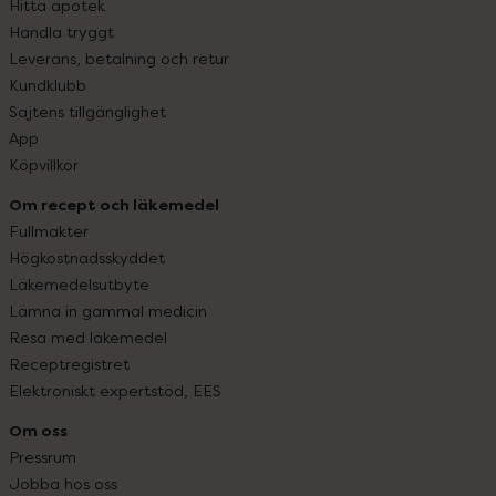
Hitta apotek
Handla tryggt
Leverans, betalning och retur
Kundklubb
Sajtens tillgänglighet
App
Köpvillkor
Om recept och läkemedel
Fullmakter
Högkostnadsskyddet
Läkemedelsutbyte
Lämna in gammal medicin
Resa med läkemedel
Receptregistret
Elektroniskt expertstöd, EES
Om oss
Pressrum
Jobba hos oss