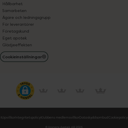
Hållbarhet
Samarbeten
Ägare och ledningsgrupp
För leverantörer
Företagskund
Eget apotek
Glädjeeffekten
Cookieinställningar
Köpvillkor
Integritetspolicy
Klubbens medlemsvillkor
Dataskyddsombud
Cookiepolicy
© Kronans Apotek AB
2026