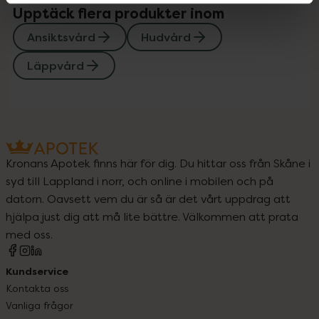
Upptäck flera produkter inom
Ansiktsvård
Hudvård
Läppvård
Kronans Apotek finns här för dig. Du hittar oss från Skåne i
syd till Lappland i norr, och online i mobilen och på
datorn. Oavsett vem du är så är det vårt uppdrag att
hjälpa just dig att må lite bättre. Välkommen att prata
med oss.
Kundservice
Kontakta oss
Vanliga frågor