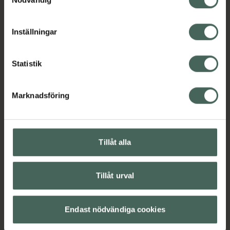
kokos-, och squalaneoljor gör att läpparna
cookieinställningar. Ett återkallat samtycke påverkar inte
känns återfuktade, mjuka och smidiga.
lagligheten av behandling som skett innan återkallelsen.
Jämförpris
34,50 kr
/
ml
Inställningar
EAN:
00670367018675
Kategorier:
Statistik
Ansiktsvård
Hudvård
Läppvård
Marknadsföring
Omdömen
Visa
Tillåt alla
Innehåll
Visa
Tillåt urval
Instruktioner
Visa
Endast nödvändiga cookies