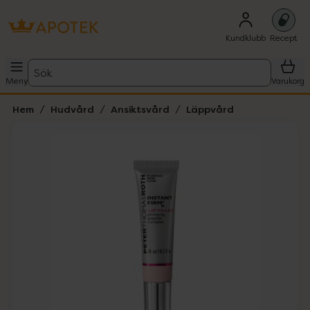
Kundklubb
Recept
Sök
Meny
Varukorg
Hem
Hudvård
Ansiktsvård
Läppvård
Hoppa över Lista
Lista: . Innehåller 3 objekt.