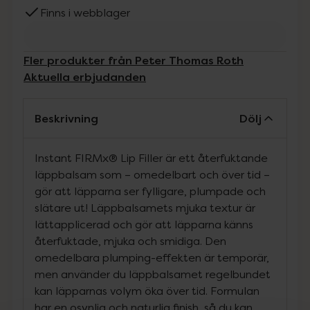
Finns i webblager
Fler produkter från Peter Thomas Roth
Aktuella erbjudanden
Beskrivning
Dölj
Instant FIRMx® Lip Filler är ett återfuktande
läppbalsam som – omedelbart och över tid –
gör att läpparna ser fylligare, plumpade och
slätare ut! Läppbalsamets mjuka textur är
lättapplicerad och gör att läpparna känns
återfuktade, mjuka och smidiga. Den
omedelbara plumping-effekten är temporär,
men använder du läppbalsamet regelbundet
kan läpparnas volym öka över tid. Formulan
har en osynlig och naturlig finish, så du kan