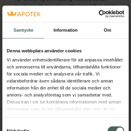
applicera ett läppglans eller läppstift ovanpå!
En lätt doft av pepparmynta ger en fräsch
känsla. Instant FIRMx® Lip Filler kan användas
för sig själv, som en primer eller som en
Samtycke
Information
Om
läppbehandling under natten.
• Plumpande och återfuktande lip balm
Denna webbplats använder cookies
• Synbar effekt direkt och över tid
Vi använder enhetsidentifierare för att anpassa innehållet
• Gör linjer och rynkor mindre synliga
och annonserna till användarna, tillhandahålla funktioner
för sociala medier och analysera vår trafik. Vi
2% LineFill™ har en omedelbar, temporär
vidarebefordrar även sådana identifierare och annan
effekt på linjer och rynkor runt munnen; dessa
information från din enhet till de sociala medier och
slätas ut och huden får ett fylligare och
annons- och analysföretag som vi samarbetar med.
slätare utseende. Ett innovativt
Dessa kan i sin tur kombinera informationen med annan
peptidkomplex, 1% Maxi-Lip™, hjälper till att
information som du har tillhandahållit eller som de har
öka läpparnas volym vid regelbunden
samlat in när du har använt deras tjänster. Samtycke till
användning. 3% utfyllande sfärer av
cookies är frivilligt och du kan när som helst ändra eller
hyaluronsyra samt närande granatäpple-,
Samtyckesval
återkalla ditt samtycke via webbplatsens
Nödvändig