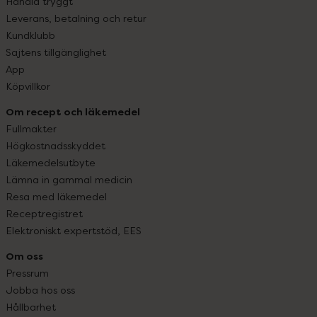
Handla tryggt
Leverans, betalning och retur
Kundklubb
Sajtens tillgänglighet
App
Köpvillkor
Om recept och läkemedel
Fullmakter
Högkostnadsskyddet
Läkemedelsutbyte
Lämna in gammal medicin
Resa med läkemedel
Receptregistret
Elektroniskt expertstöd, EES
Om oss
Pressrum
Jobba hos oss
Hållbarhet