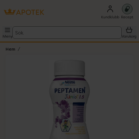
Kundklubb
Recept
Sök
Meny
Varukorg
Hem
Hoppa över Lista
Lista: . Innehåller 2 objekt.