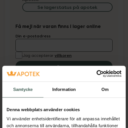
Se lagerstatus på apotek
Få mejl när varan finns i lager online
Din e-postadress
villkoren
Jag accepterar
Spara
Aktuella erbjudanden
Samtycke
Information
Om
Beskrivning
Dölj
Denna webbplats använder cookies
Peptamen® Junior 1.5 är en näringsmässigt
Vi använder enhetsidentifierare för att anpassa innehållet
komplett, peptidbaserad näringsdryck
och annonserna till användarna, tillhandahålla funktioner