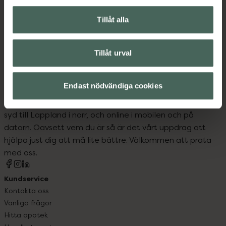
Instruktioner
Visa
Tillåt alla
Tillåt urval
Endast nödvändiga cookies
Kronans Apotek finns här för dig. Du hittar oss från Skåne i
syd till Lappland i norr, och online i mobilen och på
datorn. Oavsett vem du är så är det vårt uppdrag att
hjälpa just dig att må lite bättre. Välkommen att prata
med oss.
Kundservice
Kontakta oss
Vanliga frågor
Hitta apotek