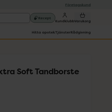
Företagskund
Recept
Kundklubb
Varukorg
Hitta apotek
Tjänster
Rådgivning
tra Soft Tandborste