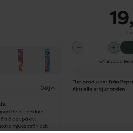
19
I 
Snabba leve
Fler produkter från Pep
Dölj
Aktuella erbjudanden
iv.
nad för att enklare
års ålder, på ett
 extra mjuka strån och