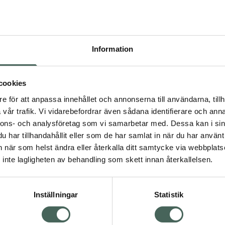
 enklare och roligare.
komma åt. I änden av
an användas för att fästa
ns dessutom i olika
för alla medlemmar i
Information
munnar. Mjölktänder.
cookies
la de produkter som
e för att anpassa innehållet och annonserna till användarna, tillh
nd munhälsa. Både i
vår trafik. Vi vidarebefordrar även sådana identifierare och anna
rebyggande är nyckeln
nnons- och analysföretag som vi samarbetar med. Dessa kan i sin
illämpar all erfarenhet
har tillhandahållit eller som de har samlat in när du har använt 
tenskapliga kunskaper
an när som helst ändra eller återkalla ditt samtycke via webbplats
hälsa. I alla stadier av
inte lagligheten av behandling som skett innan återkallelsen.
Inställningar
Statistik