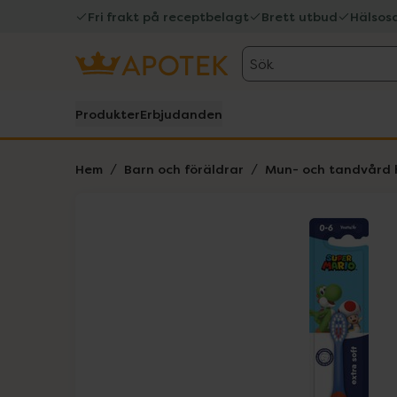
Fri frakt på receptbelagt
Brett utbud
Hälsos
Sök
Produkter
Erbjudanden
Hem
Barn och föräldrar
Mun- och tandvård 
Hoppa över Lista
Lista: . Innehåller 6 objekt.