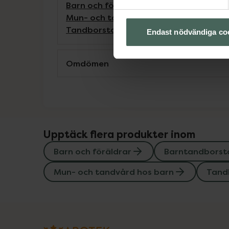
Barn och föräldrar
Barntandborstar
Ba
Mun- och tandvård hos barn
Mun- och 
Tandborstar
Endast nödvändiga co
Omdömen
Upptäck flera produkter inom
Barn och föräldrar
Barntandborst
Mun- och tandvård hos barn
Tand