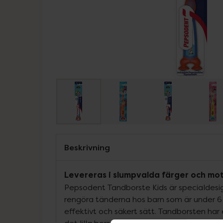
Beskrivning
Levereras i slumpvalda färger och mot
Pepsodent Tandborste Kids är specialdesig
rengöra tänderna hos barn som är under 6 
effektivt och säkert sätt. Tandborsten har