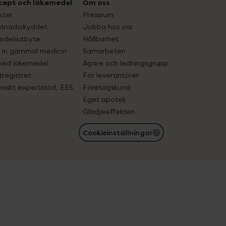
cept och läkemedel
Om oss
kter
Pressrum
tnadsskyddet
Jobba hos oss
edelsutbyte
Hållbarhet
in gammal medicin
Samarbeten
med läkemedel
Ägare och ledningsgrupp
registret
För leverantörer
oniskt expertstöd, EES
Företagskund
Eget apotek
Glädjeeffekten
Cookieinställningar