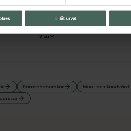
rntandborstar
tandvård hos barn
okies
Tillåt urval
Visa
ar
Barntandborstar
Mun- och tandvård 
borstar