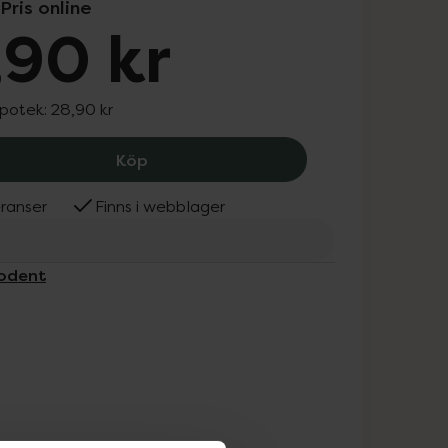
Pris online
,90 kr
apotek:
28,90 kr
Pepsodent Extra Soft Tandborste 0-6 
Köp
ranser
Finns i webblager
sodent