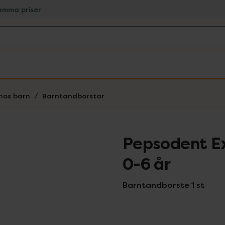
amma priser
hos barn
Barntandborstar
Pepsodent Ex
0-6 år
Barntandborste 1 st