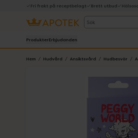
Fri frakt på receptbelagt
Brett utbud
Hälsos
Sök
Produkter
Erbjudanden
Hem
Hudvård
Ansiktsvård
Hudbesvär
A
Hoppa över Lista
Lista: . Innehåller 5 objekt.