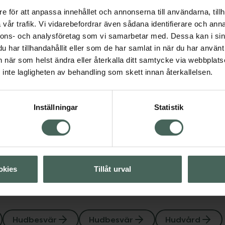
e för att anpassa innehållet och annonserna till användarna, tillh
Peggy World
vår trafik. Vi vidarebefordrar även sådana identifierare och anna
Hydrocolloid Pimple
nnons- och analysföretag som vi samarbetar med. Dessa kan i sin
Patches
har tillhandahållit eller som de har samlat in när du har använt 
Finnplåster 24 st
an när som helst ändra eller återkalla ditt samtycke via webbplats
svär
Hudvård
inte lagligheten av behandling som skett innan återkallelsen.
Pris online
128 kr
Visa
Köp båda för
:
Inställningar
Statistik
207 kr
Visa
okies
Tillåt urval
Hudbesvär
Hudbesvär
Hudvård