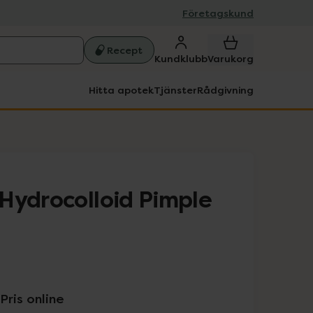
Företagskund
Recept
Kundklubb
Varukorg
Hitta apotek
Tjänster
Rådgivning
Hydrocolloid Pimple
Pris online