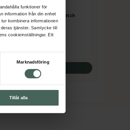
andahålla funktioner för
4.4 av 5 i omdöme
n information från din enhet
COSRX Master Patch
 tur kombinera informationen
Clear Fit
deras tjänster. Samtycke till
Akneplåster 18 st
ens cookieinställningar. Ett
Pris online
79 kr
Marknadsföring
Köp båda
Tillåt alla