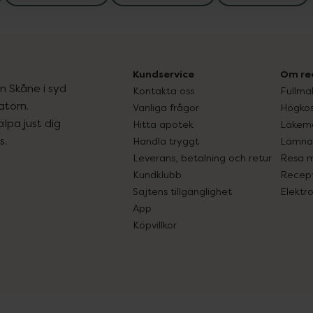
Kundservice
Om re
ån Skåne i syd
Kontakta oss
Fullma
atorn.
Vanliga frågor
Högkos
lpa just dig
Hitta apotek
Läkem
s.
Handla tryggt
Lämna 
Leverans, betalning och retur
Resa 
Kundklubb
Recept
Sajtens tillgänglighet
Elektr
App
Köpvillkor