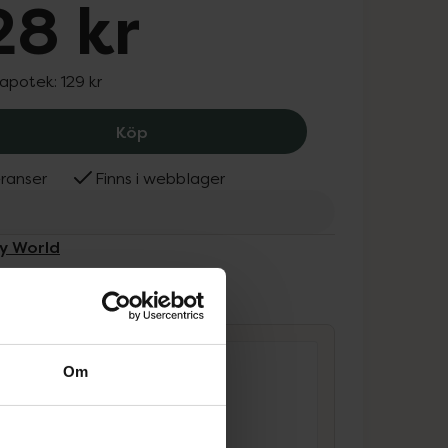
28 kr
 apotek:
129 kr
Peggy World Hydrocolloid Pimple Patc
Köp
ranser
Finns i webblager
gy World
ammans
Om