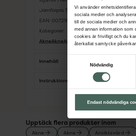
Vi använder enhetsidentifierar
Jämförpris
5,38 kr
/
st
sociala medier och analysera 
EAN:
00721688493211
till de sociala medier och a
med annan information som du 
Kategorier:
cookies är frivilligt och du k
Akne
Akne
Ansiktsvård
Hudbesvär
Hudbe
återkallat samtycke påverkar 
Samtyckesval
Innehåll
Nödvändig
Instruktioner
Endast nödvändiga co
Upptäck flera produkter inom
Akne
Akne
Ansiktsvård