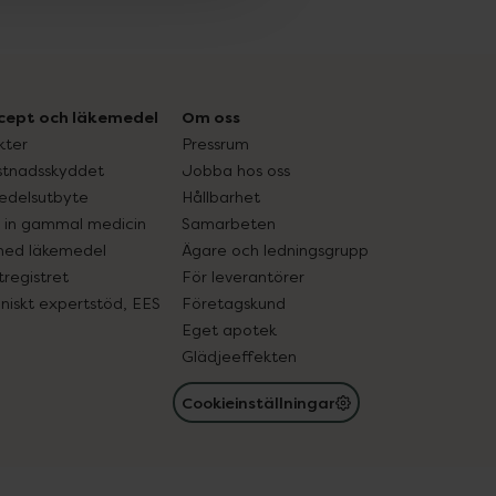
cept och läkemedel
Om oss
kter
Pressrum
tnadsskyddet
Jobba hos oss
edelsutbyte
Hållbarhet
in gammal medicin
Samarbeten
med läkemedel
Ägare och ledningsgrupp
registret
För leverantörer
oniskt expertstöd, EES
Företagskund
Eget apotek
Glädjeeffekten
Cookieinställningar