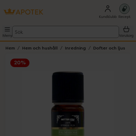
Kundklubb
Recept
Sök
Meny
Varukorg
Hem
Hem och hushåll
Inredning
Dofter och ljus
20%
Hoppa över Lista
Lista: . Innehåller 1 objekt.