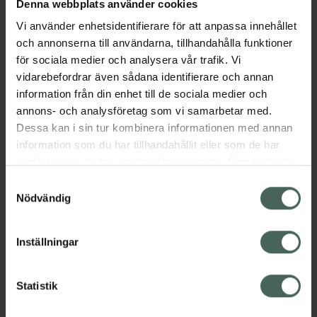
till att reglera hudens naturliga
Denna webbplats använder cookies
oljeproduktion, tillför fukt till huden, samtidigt
Vi använder enhetsidentifierare för att anpassa innehållet
som den stärker hudens skikt. Oljan passar till
och annonserna till användarna, tillhandahålla funktioner
alla hudtyper, särskilt blandhy. Oljas karaktär
för sociala medier och analysera vår trafik. Vi
verkar både upplyftande på sinnet samtidigt
vidarebefordrar även sådana identifierare och annan
som den skapar en avslappnad atmosfär. Den
information från din enhet till de sociala medier och
kan hjälpa till att mjuka upp både yttre och
annons- och analysföretag som vi samarbetar med.
inre spänningar. Doftnot: mellannot.
Dessa kan i sin tur kombinera informationen med annan
Ursprungsland Indien.Blommig och frisk doft.
information som du har tillhandahållit eller som de har
samlat in när du har använt deras tjänster. Samtycke till
Jämförpris
12,90 kr
/
ml
cookies är frivilligt och du kan när som helst ändra eller
Samtyckesval
EAN:
07350062785760
återkalla ditt samtycke via webbplatsens
Nödvändig
Kategorier:
cookieinställningar. Ett återkallat samtycke påverkar inte
lagligheten av behandling som skett innan återkallelsen.
Dofter och ljus
Hem och hushåll
Inredning
Inställningar
Innehåll
Visa
Statistik