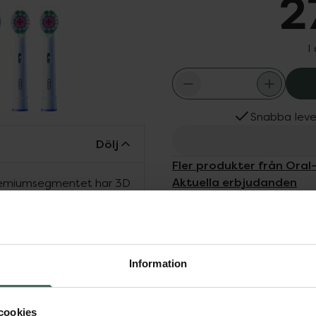
2
I
Snabba leve
Dölj
Fler produkter från Oral
Aktuella erbjudanden
 premiumsegmentet har 3D
r tänderna från dag 1
 Oral-B:s förbättrade 3D
ed CleanMaximiser-
ör optimal
Information
ngöring. De unika
 avancerad rengöring
Passar till alla Oral-B-
cookies