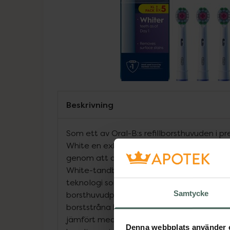
Beskrivning
Som ett av Oral-B:s refillborsthuvuden i
White en exklusiv poleringskopp som vitgö
genom att avlägsna ytliga missfärgningar.
White-tandborsthuvuden är utvecklade m
teknologi som gör gröna borststrån gula f
Samtycke
borsthuvudprestanda och bästa möjliga re
borststråna borstar bort plack för en mer
jämfört med en vanlig, manuell tandborste. 
Denna webbplats använder 