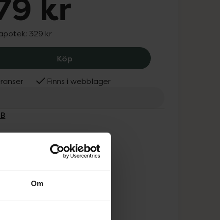
79 kr
 apotek:
329 kr
Oral-B PRO 3D White, 279 kr.
Köp
ranser
Finns i webblager
-B
Om