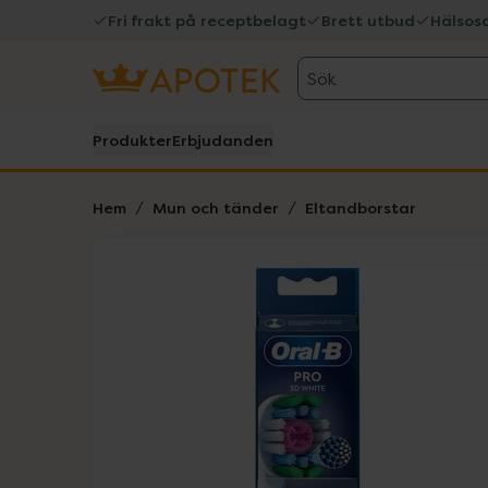
Fri frakt på receptbelagt
Brett utbud
Hälsos
Sök
Produkter
Erbjudanden
Hem
Mun och tänder
Eltandborstar
Hoppa över Lista
Lista: . Innehåller 1 objekt.