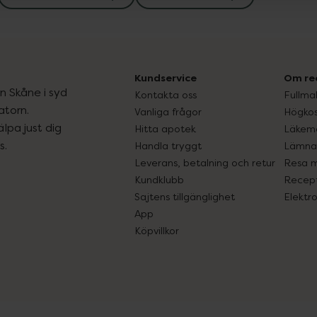
Kundservice
Om re
ån Skåne i syd
Kontakta oss
Fullma
atorn.
Vanliga frågor
Högkos
lpa just dig
Hitta apotek
Läkem
s.
Handla tryggt
Lämna 
Leverans, betalning och retur
Resa 
Kundklubb
Recept
Sajtens tillgänglighet
Elektr
App
Köpvillkor