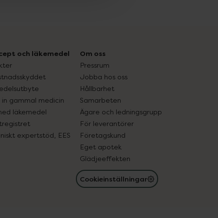
cept och läkemedel
Om oss
kter
Pressrum
tnadsskyddet
Jobba hos oss
edelsutbyte
Hållbarhet
in gammal medicin
Samarbeten
med läkemedel
Ägare och ledningsgrupp
registret
För leverantörer
oniskt expertstöd, EES
Företagskund
Eget apotek
Glädjeeffekten
Cookieinställningar