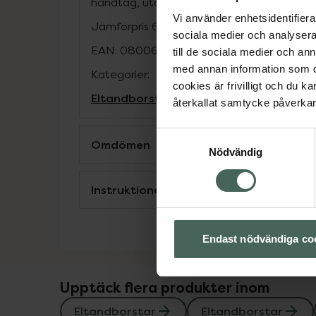
handtag, utom Pulsonic och iO.
Vi använder enhetsidentifierar
Jämförpris
65,80 kr
/
st
sociala medier och analysera 
EAN:
08006540894712
till de sociala medier och a
med annan information som du 
Kategorier:
cookies är frivilligt och du k
Eltandborstar
Eltandborstar
Mun och t
återkallat samtycke påverkar 
Samtyckesval
Omdömen
Nödvändig
Instruktioner
Endast nödvändiga co
Upptäck flera produkter inom
Eltandborstar
Eltandborstar