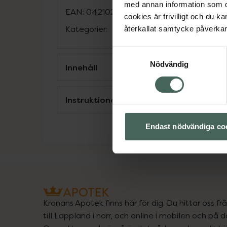
med annan information som du 
EAN:
04210201316787
cookies är frivilligt och du k
Kategorier:
återkallat samtycke påverkar 
Samtyckesval
Nödvändig
Innehåll
Instruktioner
Endast nödvändiga co
Kronans Apotek finns här för dig. Du hittar oss fr
till Lappland i norr, och online i mobilen och på d