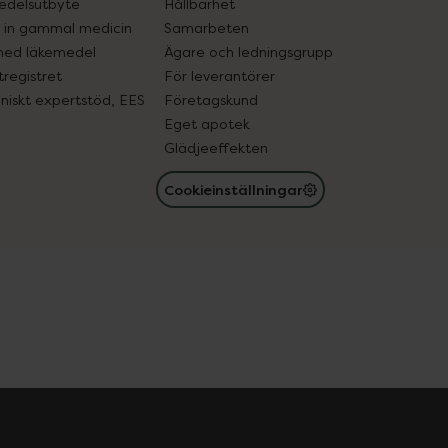
edelsutbyte
Hållbarhet
in gammal medicin
Samarbeten
med läkemedel
Ägare och ledningsgrupp
registret
För leverantörer
oniskt expertstöd, EES
Företagskund
Eget apotek
Glädjeeffekten
Cookieinställningar