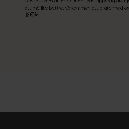
Oavsett vem du är så är det vårt uppdrag att hjä
att må lite bättre. Välkommen att prata med os