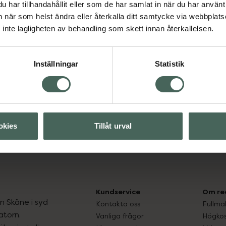
har tillhandahållit eller som de har samlat in när du har använt 
an när som helst ändra eller återkalla ditt samtycke via webbplats
inte lagligheten av behandling som skett innan återkallelsen.
Inställningar
Statistik
Visa
Visa
okies
Tillåt urval
Kundservice
Om re
ån Skåne i syd
Kontakta oss
Fullma
atorn.
Vanliga frågor
Högkos