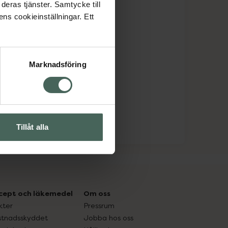
deras tjänster. Samtycke till
ens cookieinställningar. Ett
Marknadsföring
Tillåt alla
cept och läkemedel
Om oss
kter
Pressrum
tnadsskyddet
Jobba hos oss