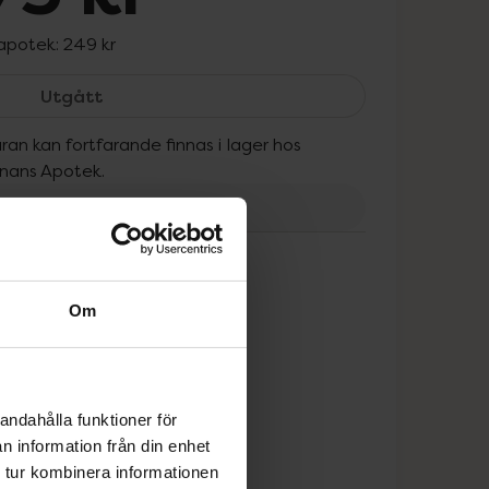
 apotek:
249 kr
Oral-B Precision Clean, 175 kr.
Utgått
ran kan fortfarande finnas i lager hos
onans Apotek.
tt
Om
andahålla funktioner för
n information från din enhet
 tur kombinera informationen