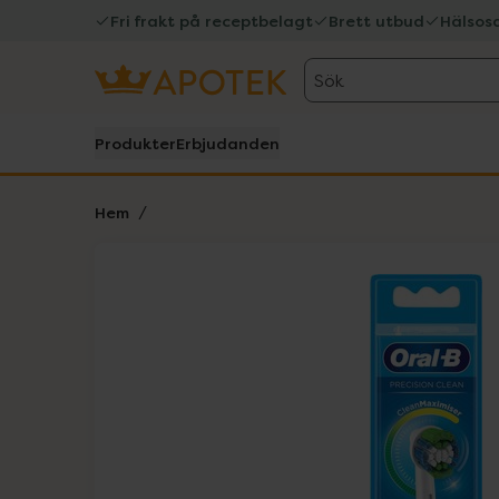
Fri frakt på receptbelagt
Brett utbud
Hälsos
Sök
Produkter
Erbjudanden
Hem
Hoppa över Lista
Lista: . Innehåller 1 objekt.