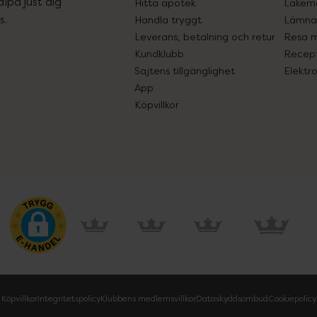
lpa just dig
Hitta apotek
Läkem
s.
Handla tryggt
Lämna 
Leverans, betalning och retur
Resa 
Kundklubb
Recept
Sajtens tillgänglighet
Elektr
App
Köpvillkor
Köpvillkor
Integritetspolicy
Klubbens medlemsvillkor
Dataskyddsombud
Cookiepolicy