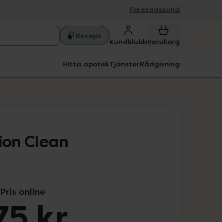
Företagskund
Recept
Kundklubb
Varukorg
Hitta apotek
Tjänster
Rådgivning
ion Clean
Pris online
75 kr