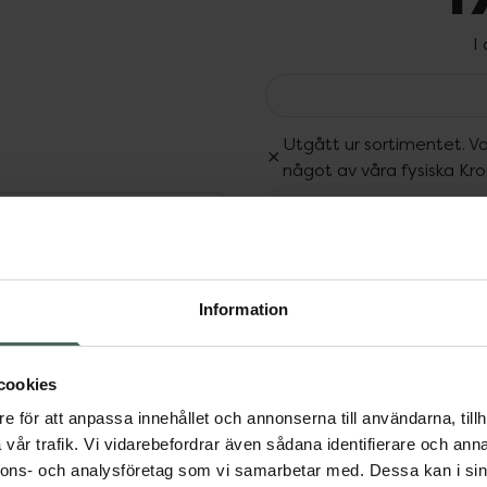
I
Utgått ur sortimentet. Va
något av våra fysiska Kr
Dölj
Fler produkter från Utgå
Aktuella erbjudanden
dborsthuvuden är
 som gör att bortstråna
Information
ags att byta ut
tanda och bästa möjliga
cookies
rt plack för en överlägsen
nlig, manuell tandborste.
e för att anpassa innehållet och annonserna till användarna, tillh
nic och iO.
vår trafik. Vi vidarebefordrar även sådana identifierare och anna
nnons- och analysföretag som vi samarbetar med. Dessa kan i sin