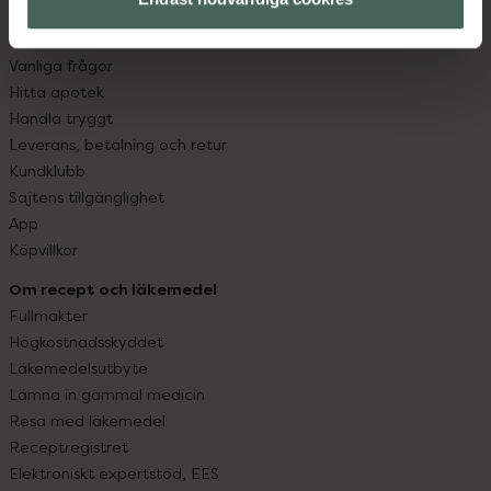
Kundservice
Kontakta oss
Vanliga frågor
Hitta apotek
Handla tryggt
Leverans, betalning och retur
Kundklubb
Sajtens tillgänglighet
App
Köpvillkor
Om recept och läkemedel
Fullmakter
Högkostnadsskyddet
Läkemedelsutbyte
Lämna in gammal medicin
Resa med läkemedel
Receptregistret
Elektroniskt expertstöd, EES