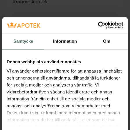
Kronans Apotek.
Fler produkter från Utgått
Aktuella erbjudanden
Samtycke
Information
Om
Beskrivning
Dölj
Denna webbplats använder cookies
Oral-B Densify tandkräm ökar emaljens
densitet varje gång du borstar för att hålla
Vi använder enhetsidentifierare för att anpassa innehållet
tänderna i gott skick. Formulan
och annonserna till användarna, tillhandahålla funktioner
återmineraliserar tandens yta för att stärka
för sociala medier och analysera vår trafik. Vi
tänderna och hjälpa till att skydda emaljen
vidarebefordrar även sådana identifierare och annan
mot framtida densitetsförlust.
information från din enhet till de sociala medier och
annons- och analysföretag som vi samarbetar med.
Jämförpris
0,53 kr
/
ml
Dessa kan i sin tur kombinera informationen med annan
EAN:
08006540494622
information som du har tillhandahållit eller som de har
Kategorier:
samlat in när du har använt deras tjänster. Samtycke till