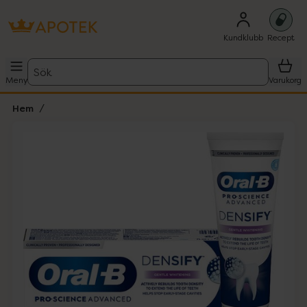
Kundklubb
Recept
Sök
Meny
Varukorg
Hem
Hoppa över Lista
Lista: . Innehåller 1 objekt.