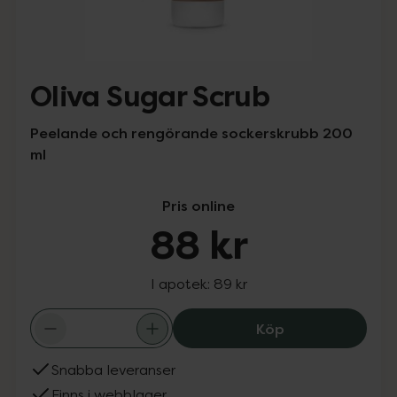
Oliva Sugar Scrub
Peelande och rengörande sockerskrubb 200
ml
Pris online
88 kr
I apotek:
89 kr
Oliva Sugar Scru
Köp
Snabba leveranser
Finns i webblager