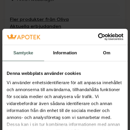
Fler produkter från Oliva
Aktuella erbjudanden
Beskrivning
Dölj
Samtycke
Information
Om
Ljuvligt peelande och rengörande
sockerskrubb med en blandning av lyxigt
Denna webbplats använder cookies
råsocker och ekologiskt certifierad olivolja.
Vi använder enhetsidentifierare för att anpassa innehållet
EAN:
07350041583707
och annonserna till användarna, tillhandahålla funktioner
Kategorier:
för sociala medier och analysera vår trafik. Vi
Ansiktsskrubb
Ansiktsvård
vidarebefordrar även sådana identifierare och annan
Exfoliering för ansiktet
Hudvård
information från din enhet till de sociala medier och
annons- och analysföretag som vi samarbetar med.
Dessa kan i sin tur kombinera informationen med annan