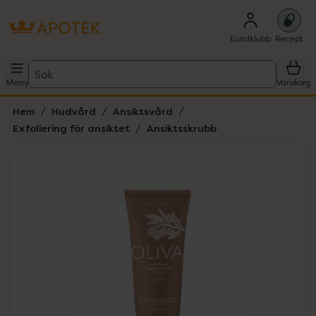
Kundklubb
Recept
Sök
Meny
Varukorg
Hem
Hudvård
Ansiktsvård
Exfoliering för ansiktet
Ansiktsskrubb
Hoppa över Lista
Lista: . Innehåller 1 objekt.