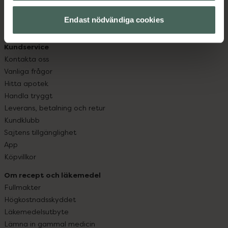
hjälpa just dig att må lite bättre. Välkommen att prata
med oss.
Endast nödvändiga cookies
Kundservice
Kontakta oss
Vanliga frågor
Hitta apotek
Handla tryggt
Leverans, betalning och retur
Kundklubb
Sajtens tillgänglighet
App
Köpvillkor
Om recept och läkemedel
Fullmakter
Högkostnadsskyddet
Läkemedelsutbyte
Lämna in gammal medicin