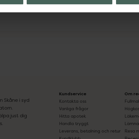
Visa
Kundservice
Om re
ån Skåne i syd
Kontakta oss
Fullma
atorn.
Vanliga frågor
Högkos
lpa just dig
Hitta apotek
Läkem
s.
Handla tryggt
Lämna 
Leverans, betalning och retur
Resa 
Kundklubb
Recept