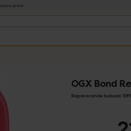
amma priser
OGX Bond Rep
Reparerande balsam 385
2