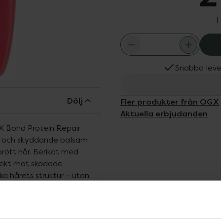
I
Snabba leve
Dölj
Fler produkter från OGX
Aktuella erbjudanden
X Bond Protein Repair
de och skyddande balsam
prött hår. Berikat med
rekt mot skadade
ka hårets struktur – utan
logy ger detta schampo
t skyddar hårets naturliga
 slitage. Den unika