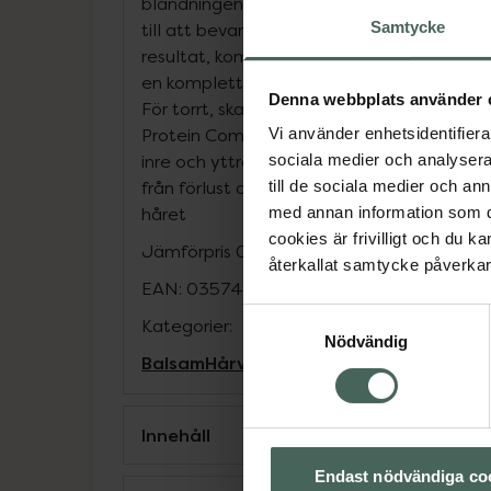
blandningen av noggrant utvalda fuktgivan
Samtycke
till att bevara hårets styrka, spänst och na
resultat, kombinera med hela OGX Bond Pr
en komplett hårrutin som rengör, återfuktar
Denna webbplats använder 
För torrt, skadat och sprött hår• Reparera
Protein Complex - Dubbelverkande teknolo
Vi använder enhetsidentifierar
inre och yttre struktur• Lipi Pro Shield Te
sociala medier och analysera 
från förlust av lipider och proteiner• Lätt 
till de sociala medier och a
håret
med annan information som du 
cookies är frivilligt och du k
Jämförpris
0,57 kr
/
ml
återkallat samtycke påverkar 
EAN:
03574661818467
Samtyckesval
Kategorier:
Nödvändig
Balsam
Hårvård
Innehåll
Endast nödvändiga co