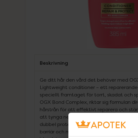
Beskrivning
Ge ditt hår den vård det behöver med OG
Lightweight conditioner – ett repareran
speciellt framtaget för torrt, skadat och s
OGX Bond Complex, riktar sig formulan di
hårstrån för att effektivt reparera och stär
att tynga ner.Med Lipi Pro Shield Techno
dubbel protein- och lipidförstärkning, vilke
barriär och minskar risken för frissighet och