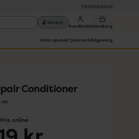
Företagskund
Recept
Kundklubb
Varukorg
Hitta apotek
Tjänster
Rådgivning
air Conditioner
 ml
Pris online
19 kr