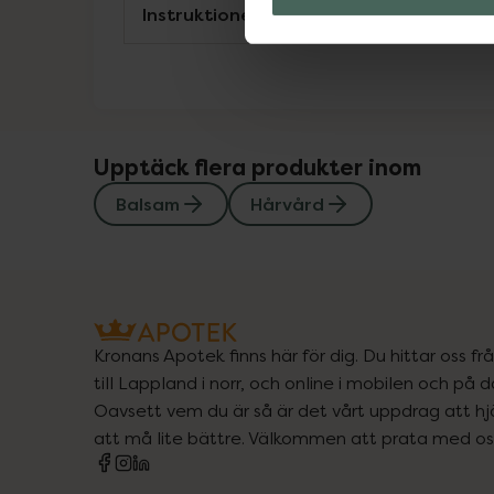
Instruktioner
Upptäck flera produkter inom
Balsam
Hårvård
Kronans Apotek finns här för dig. Du hittar oss fr
till Lappland i norr, och online i mobilen och på d
Oavsett vem du är så är det vårt uppdrag att hjä
att må lite bättre. Välkommen att prata med os