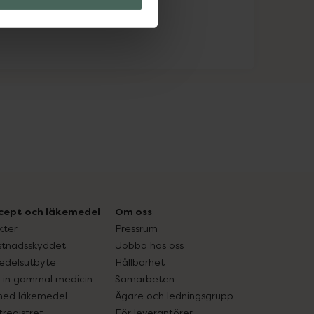
cept och läkemedel
Om oss
kter
Pressrum
tnadsskyddet
Jobba hos oss
edelsutbyte
Hållbarhet
in gammal medicin
Samarbeten
med läkemedel
Ägare och ledningsgrupp
registret
För leverantörer