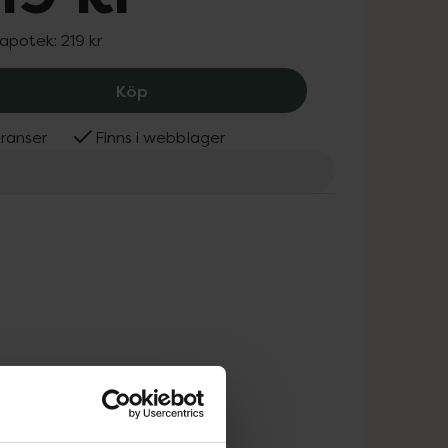
 apotek:
219 kr
OGX Bond Repair Conditioner, 219 kr.
Köp
ranser
Finns i webblager