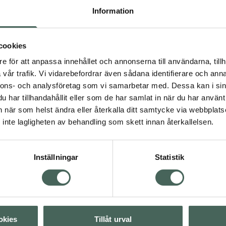
de ingredienser hjälper
Information
turliga glans. För bästa
otein Repair-serien för
, stärker och skyddar.•
cookies
r och skyddar• Bonds
gi som stärker hårets
e för att anpassa innehållet och annonserna till användarna, tillh
chnology - Skyddar håret
vår trafik. Vi vidarebefordrar även sådana identifierare och anna
formula, tynger inte ner
nnons- och analysföretag som vi samarbetar med. Dessa kan i sin
har tillhandahållit eller som de har samlat in när du har använt 
an när som helst ändra eller återkalla ditt samtycke via webbplats
inte lagligheten av behandling som skett innan återkallelsen.
Inställningar
Statistik
Visa
okies
Tillåt urval