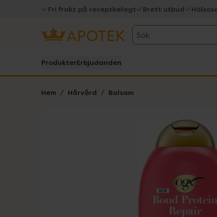
Fri frakt på receptbelagt
Brett utbud
Hälsos
Sök
Produkter
Erbjudanden
Hem
Hårvård
Balsam
Hoppa över Lista
Lista: . Innehåller 1 objekt.