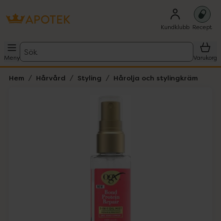
Kundklubb
Recept
Sök
Meny
Varukorg
Hem
Hårvård
Styling
Hårolja och stylingkräm
Hoppa över Lista
Lista: . Innehåller 1 objekt.