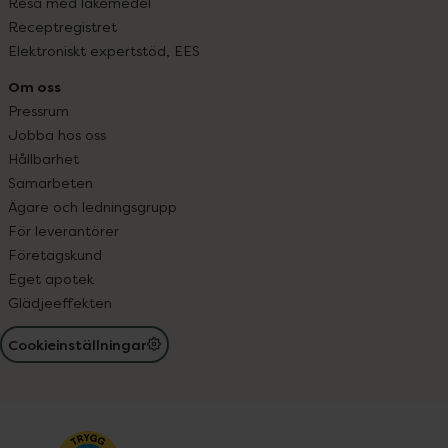
Resa med läkemedel
Receptregistret
Elektroniskt expertstöd, EES
Om oss
Pressrum
Jobba hos oss
Hållbarhet
Samarbeten
Ägare och ledningsgrupp
För leverantörer
Företagskund
Eget apotek
Glädjeeffekten
Cookieinställningar