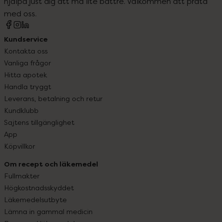
hjälpa just dig att må lite bättre. Välkommen att prata
med oss.
Kundservice
Kontakta oss
Vanliga frågor
Hitta apotek
Handla tryggt
Leverans, betalning och retur
Kundklubb
Sajtens tillgänglighet
App
Köpvillkor
Om recept och läkemedel
Fullmakter
Högkostnadsskyddet
Läkemedelsutbyte
Lämna in gammal medicin