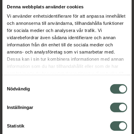
med hela OGX Bond Protein Repair-serien för
Denna webbplats använder cookies
en komplett hårvårdsrutin.Skaka flaskan väl
Vi använder enhetsidentifierare för att anpassa innehållet
före användning och spraya en liten mängd i
och annonserna till användarna, tillhandahålla funktioner
fuktigt eller torrt hår efter behov.• 3-i-1
för sociala medier och analysera vår trafik. Vi
oljemist som stärker och skyddar skadat hår•
vidarebefordrar även sådana identifierare och annan
Motverkar frizz och ger en silkeslen finish•
information från din enhet till de sociala medier och
Bevarar glansen i upp till 24 timmar• Lätt och
annons- och analysföretag som vi samarbetar med.
viktlös formula som inte tynger ner håret•
Dessa kan i sin tur kombinera informationen med annan
Enkel att använda på både fuktigt och torrt
information som du har tillhandahållit eller som de har
hår
samlat in när du har använt deras tjänster. Samtycke till
Jämförpris
4,98 kr
/
ml
cookies är frivilligt och du kan när som helst ändra eller
Samtyckesval
återkalla ditt samtycke via webbplatsens
Nödvändig
EAN:
03574661818481
cookieinställningar. Ett återkallat samtycke påverkar inte
Kategorier:
lagligheten av behandling som skett innan återkallelsen.
Inställningar
Hårolja och stylingkräm
Hårvård
Styling
Statistik
Innehåll
Visa