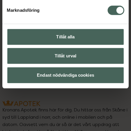
Marknadsföring
Instruktioner
Visa
Tillåt alla
Upptäck flera produkter inom
Tillåt urval
Hårolja och stylingkräm
Hårvård
Styling
Endast nödvändiga cookies
Kronans Apotek finns här för dig. Du hittar oss från Skåne i
syd till Lappland i norr, och online i mobilen och på
datorn. Oavsett vem du är så är det vårt uppdrag att